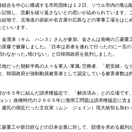
組合を中心に構成する市民団体は１２日、ソウル市内の竜山
を記憶し、悲劇を繰り返さないとの思いが込められています。
集結地で、北海道の炭鉱や名古屋や広島などの軍事工場をはじ
たといいます。
金漢洙（キム ハンス）さんが参加。金さんは長崎の三菱重
の原爆で被爆しました｡「日本は若者を連れて行ったのに一言の
問わなかった｡情けない」と日韓両政府を批判しました。
地だった朝鮮半島の人々を軍人･軍属､労務者、「慰安婦」な
在、韓国政府が強制動員被害者として認定している被害者数は
が６５年に結んだ請求権協定で、「解決済み」との立場です
ヒョン）政権時代の２００５年に徴用工問題は請求権協定に含ま
、盧氏の側近だった文在寅（ムン ジェイン）現大統領も加わ
菱重工や新日鉄などの日本企業に対して、賠償を求める裁判