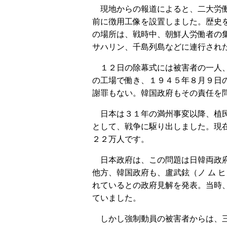
現地からの報道によると、二大労働
前に徴用工像を設置しました。歴史
の場所は、戦時中、朝鮮人労働者の
サハリン、千島列島などに連行され
１２日の除幕式には被害者の一人、
の工場で働き、１９４５年８月９日
謝罪もない。韓国政府もその責任を
日本は３１年の満州事変以降、植民
として、戦争に駆り出しました。現
２２万人です。
日本政府は、この問題は日韓両政府
他方、韓国政府も、盧武鉉（ノ ム 
れているとの政府見解を発表。当時
ていました。
しかし強制動員の被害者からは、三