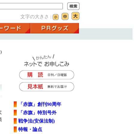
文字の大きさ :
)
「赤旗」創刊90周年
次
「赤旗」特別号外
領
戦争法(安保法制)
特報・論点