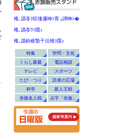
韓
人
襍､譌苓ｦ区悽邏呻ｼ育┌譁呻ｼ�
｡
襍､譌苓ｳｼ隱ｭ
で
襍､譌鈴崕蟄千沿雉ｼ隱ｭ
特集
学問・文化
くらし家庭
電話相談
テレビ
スポーツ
たび・つり
読者の広場
科学
新人王戦
赤旗名人戦
点字「赤旗」