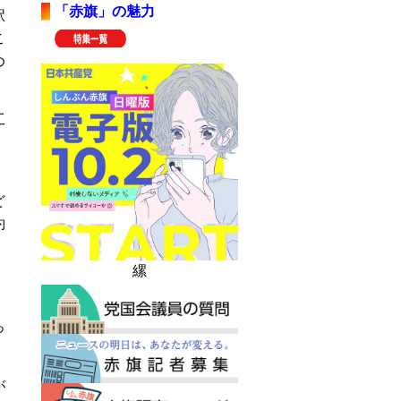
「赤旗」の魅力
駅
こ
め
工
ど
約
縲
。
っ
が