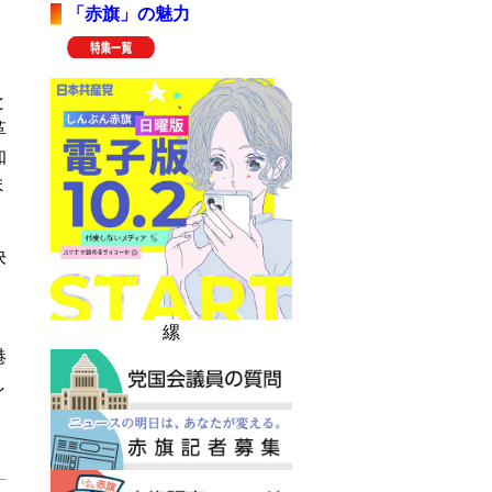
「赤旗」の魅力
と
革
知
ま
決
縲
港
し