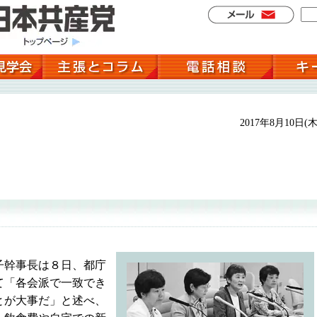
2017年8月10日(木
子幹事長は８日、都庁
て「各会派で一致でき
とが大事だ」と述べ、