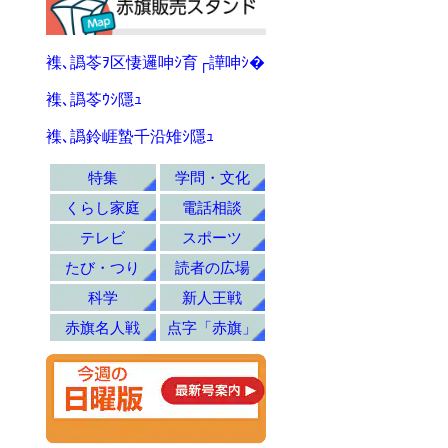
襍､譌苓ｦ区悽邏呻ｼ育┌譁呻ｼ�
襍､譌苓ｳｼ隱ｭ
襍､譌鈴崕蟄千沿雉ｼ隱ｭ
特集
学問・文化
くらし家庭
電話相談
テレビ
スポーツ
たび・つり
読者の広場
科学
新人王戦
赤旗名人戦
点字「赤旗」