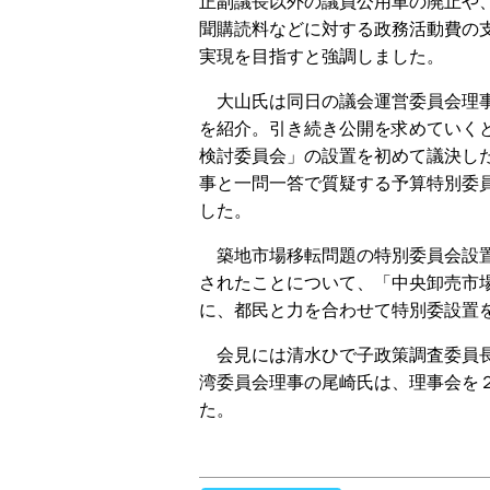
正副議長以外の議員公用車の廃止や
聞購読料などに対する政務活動費の
実現を目指すと強調しました。
大山氏は同日の議会運営委員会理事
を紹介。引き続き公開を求めていく
検討委員会」の設置を初めて議決し
事と一問一答で質疑する予算特別委
した。
築地市場移転問題の特別委員会設置
されたことについて、「中央卸売市
に、都民と力を合わせて特別委設置
会見には清水ひで子政策調査委員長
湾委員会理事の尾崎氏は、理事会を
た。