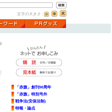
文字の大きさ :
)
「赤旗」創刊90周年
「赤旗」特別号外
戦争法(安保法制)
特報・論点