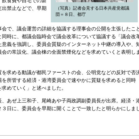
、飲食費や自宅での新
支出禁止などで、早期
（写真）記者会見する日本共産党都議
団＝８日、都庁
会で、議会運営の詳細を協議する理事会の公開を主張したこ
と同時に、都議会臨時会で議会改革について協議する「議会改
た意義を強調し、委員会質疑のインターネット中継の導入や、
員会の常設化、議会棟の全面禁煙化などを求めていくと表明し
を求める動議が都民ファーストの会、公明党などの反対で否
場を所管する経済・港湾委員会で速やかに質疑を求めると同時
を求めていく」と述べました。
、あぜ上三和子、尾崎あや子両政調副委員長が出席。経済・
２３日に、委員会を早期に開くことで一致したと明らかにしま