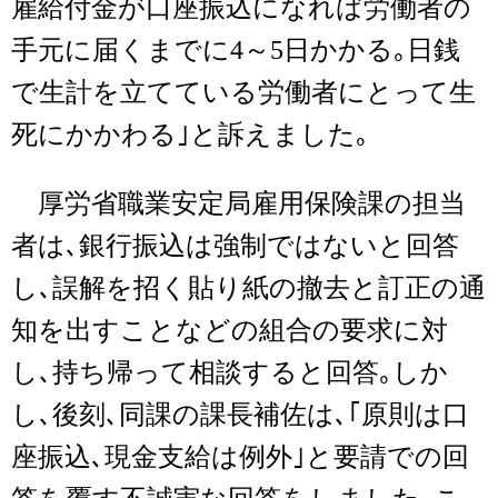
雇給付金が口座振込になれば労働者の
手元に届くまでに4～5日かかる｡日銭
で生計を立てている労働者にとって生
死にかかわる｣と訴えました｡
厚労省職業安定局雇用保険課の担当
者は､銀行振込は強制ではないと回答
し､誤解を招く貼り紙の撤去と訂正の通
知を出すことなどの組合の要求に対
し､持ち帰って相談すると回答｡しか
し､後刻､同課の課長補佐は､｢原則は口
座振込､現金支給は例外｣と要請での回