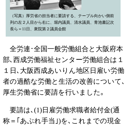
（写真）厚労省の担当者に要請する、テーブル向かい側前
列の左２人目から右に、堀内議員、清水議員、青池書記次
長ら＝11日、衆院第２議員会館
全労連･全国一般労働組合と大阪府本
部､西成労働福祉センター労働組合は１
１日､大阪西成あいりん地区日雇い労働
者の過酷な労働と生活の改善について､
厚生労働省に要請を行いました｡
要請は､(1)日雇労働求職者給付金(通
称＝｢あぶれ手当｣)を､これまでの現金