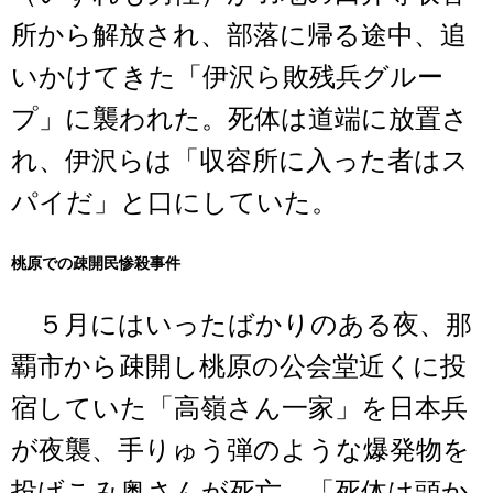
所から解放され、部落に帰る途中、追
いかけてきた「伊沢ら敗残兵グルー
プ」に襲われた。死体は道端に放置さ
れ、伊沢らは「収容所に入った者はス
パイだ」と口にしていた。
桃原での疎開民惨殺事件
５月にはいったばかりのある夜、那
覇市から疎開し桃原の公会堂近くに投
宿していた「高嶺さん一家」を日本兵
が夜襲、手りゅう弾のような爆発物を
投げこみ奥さんが死亡。「死体は頭か