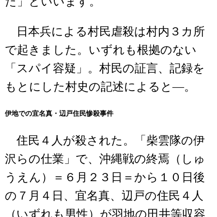
た」といいます。
日本兵による村民虐殺は村内３カ所
で起きました。いずれも根拠のない
「スパイ容疑」。村民の証言、記録を
もとにした村史の記述によると―。
伊地での宜名真・辺戸住民惨殺事件
住民４人が殺された。「柴雲隊の伊
沢らの仕業」で、沖縄戦の終焉（しゅ
うえん）＝６月２３日＝から１０日後
の７月４日、宜名真、辺戸の住民４人
（いずれも男性）が羽地の田井等収容