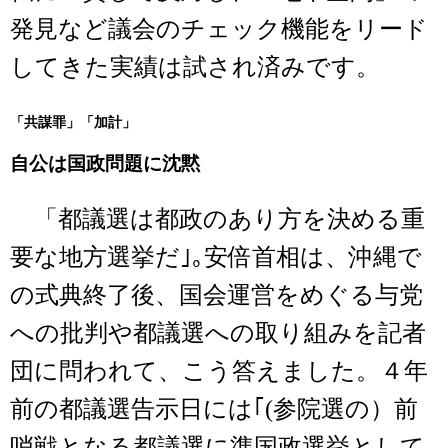
発見など議会のチェック機能をリード
してきた実績は試され済みです。
「共謀罪」「加計」
自公は国政問題に沈黙
「都議選は都政のあり方を決める重
要な地方選挙だ｣｡安倍首相は、沖縄で
の式典終了後、国会運営をめぐる与党
への批判や都議選への取り組みを記者
団に問われて、こう答えました。４年
前の都議選告示日には｢(参院選の）前
哨戦となる都議選に準国政選挙として