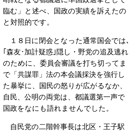
臨む」と述べ、国政の実績を訴えたの
と対照的です。
１８日に閉会となった通常国会では､
｢森友･加計疑惑｣隠し・野党の追及逃れ
のために、委員会審議を打ち切ってま
で「共謀罪」法の本会議採決を強行し
た暴挙に、国民の怒りが広がるなか、
自民、公明の両党は、都議選第一声で
国政をなにも語れませんでした。
自民党の二階幹事長は北区・王子駅