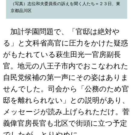
（写真）志位和夫委員長の訴えを聞く人たち＝２３日、東
京都品川区
加計学園問題で、「官邸は絶対や
る」と文科省高官に圧力をかけた疑惑
がもたれている萩生田光一官房副長
官。地元の八王子市内でおこなわれた
自民党候補の第一声にその姿はありま
せんでした。司会から「公務のため官
邸を離れられない」との説明があり、
メッセージが読み上げられただけ。菅
義偉官房長官も北区で街頭に立つ予定
でしたが、とりやめに。