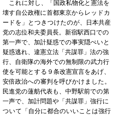
これに対し、「国政私物化と憲法を
壊す自公政権に首都東京からレッドカ
ードを」とつきつけたのが、日本共産
党の志位和夫委員長。新宿駅西口での
第一声で、加計疑惑での事実隠ぺいと
疑惑逃れ、違憲立法「共謀罪」法の強
行、自衛隊の海外での無制限の武力行
使を可能とする９条改憲宣言をあげ、
安倍政治への審判を呼びかけました。
民進党の蓮舫代表も、中野駅前での第
一声で、加計問題や「共謀罪」強行に
ついて「自分に都合のいいことは強行