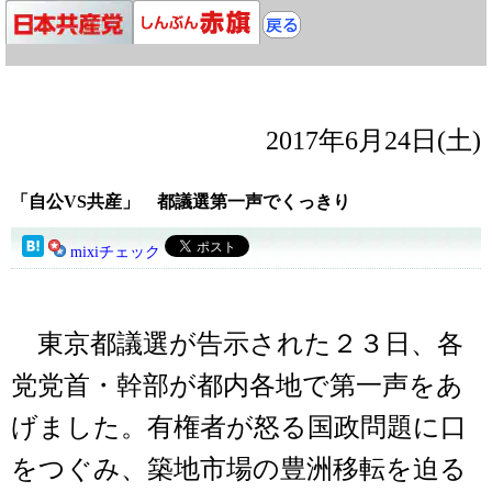
2017年6月24日(土)
「自公VS共産」 都議選第一声でくっきり
mixiチェック
東京都議選が告示された２３日、各
党党首・幹部が都内各地で第一声をあ
げました。有権者が怒る国政問題に口
をつぐみ、築地市場の豊洲移転を迫る