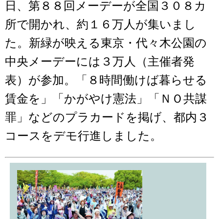
日、第８８回メーデーが全国３０８カ
所で開かれ、約１６万人が集いまし
た。新緑が映える東京・代々木公園の
中央メーデーには３万人（主催者発
表）が参加。「８時間働けば暮らせる
賃金を」「かがやけ憲法」「ＮＯ共謀
罪」などのプラカードを掲げ、都内３
コースをデモ行進しました。