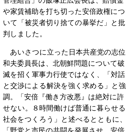
管理組合」の飯塚正広会長は、賠償金
や家賃補助を打ち切った安倍政権につ
いて「被災者切り捨ての暴挙だ」と批
判しました。
あいさつに立った日本共産党の志位
和夫委員長は、北朝鮮問題について破
滅を招く軍事力行使ではなく、「対話
と交渉による解決を強く求める」と強
調。「安倍『働き方改悪』は絶対に許
せない。８時間働けば普通に暮らせる
社会をつくろう」と述べるとともに、
「野党と市民の共闘を発展させ、安倍