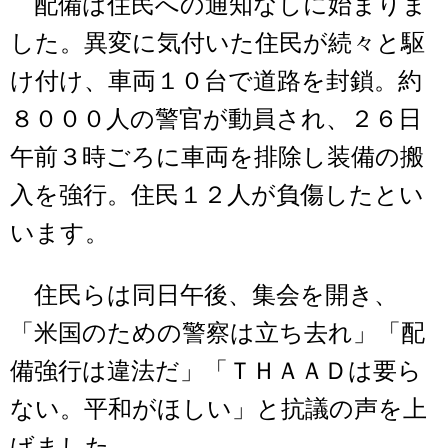
配備は住民への通知なしに始まりま
した。異変に気付いた住民が続々と駆
け付け、車両１０台で道路を封鎖。約
８０００人の警官が動員され、２６日
午前３時ごろに車両を排除し装備の搬
入を強行。住民１２人が負傷したとい
います。
住民らは同日午後、集会を開き、
「米国のための警察は立ち去れ」「配
備強行は違法だ」「ＴＨＡＡＤは要ら
ない。平和がほしい」と抗議の声を上
げました。