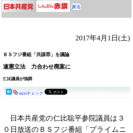
2017年4月1日(土)
ＢＳフジ番組「共謀罪」を議論
違憲立法 力合わせ廃案に
仁比議員が強調
mixiチェック
日本共産党の仁比聡平参院議員は３
０日放送のＢＳフジ番組「プライムニ