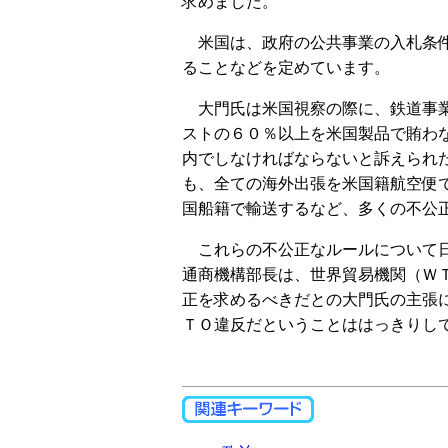
求めました。
米国は、政府の公共事業の入札条件
ることなどを定めています。
大門氏は米国視察の際に、鉄道事業
ストの６０％以上を米国製品で賄わ
内でしなければならないと訴えられ
も、全ての海外出張を米国籍航空便
国船籍で輸送するなど、多くの不公
これらの不公正なルールについて日
通商機構部長は、世界貿易機関（Ｗ
正を求めるべきだとの大門氏の主張
ＴＯ違反だということははっきりし