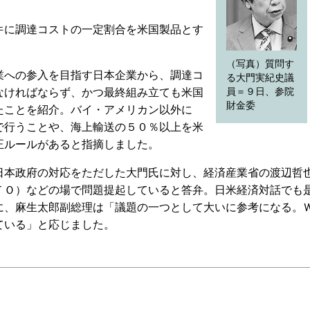
に調達コストの一定割合を米国製品とす
（写真）質問す
への参入を目指す日本企業から、調達コ
る大門実紀史議
なければならず、かつ最終組み立ても米国
員＝９日、参院
財金委
たことを紹介。バイ・アメリカン以外に
で行うことや、海上輸送の５０％以上を米
正ルールがあると指摘しました。
本政府の対応をただした大門氏に対し、経済産業省の渡辺哲
ＴＯ）などの場で問題提起していると答弁。日米経済対話でも
に、麻生太郎副総理は「議題の一つとして大いに参考になる。
ている」と応じました。