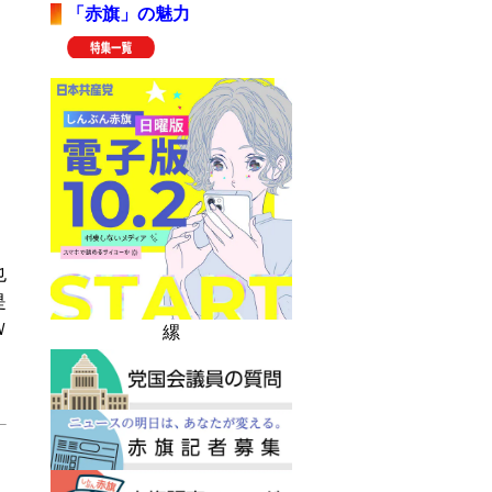
「赤旗」の魅力
也
是
Ｗ
縲