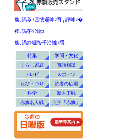
襍､譌苓ｦ区悽邏呻ｼ育┌譁呻ｼ�
襍､譌苓ｳｼ隱ｭ
襍､譌鈴崕蟄千沿雉ｼ隱ｭ
特集
学問・文化
くらし家庭
電話相談
テレビ
スポーツ
たび・つり
読者の広場
科学
新人王戦
赤旗名人戦
点字「赤旗」