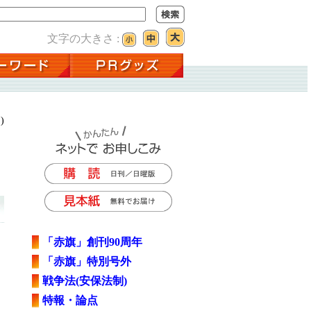
文字の大きさ :
)
「赤旗」創刊90周年
「赤旗」特別号外
戦争法(安保法制)
特報・論点