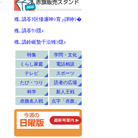
襍､譌苓ｦ区悽邏呻ｼ育┌譁呻ｼ�
襍､譌苓ｳｼ隱ｭ
襍､譌鈴崕蟄千沿雉ｼ隱ｭ
特集
学問・文化
くらし家庭
電話相談
テレビ
スポーツ
たび・つり
読者の広場
科学
新人王戦
赤旗名人戦
点字「赤旗」