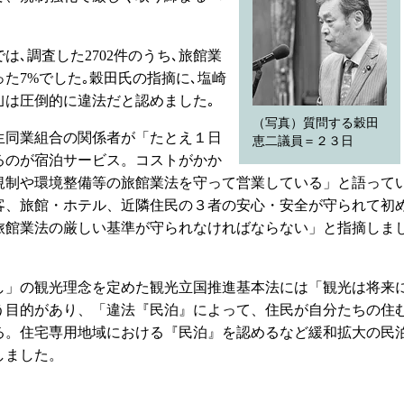
､調査した2702件のうち､旅館業
た7%でした｡穀田氏の指摘に､塩崎
｣は圧倒的に違法だと認めました｡
（写真）質問する穀田
同業組合の関係者が「たとえ１日
恵二議員＝２３日
るのが宿泊サービス。コストがかか
規制や環境整備等の旅館業法を守って営業している」と語って
客、旅館・ホテル、近隣住民の３者の安心・安全が守られて初
旅館業法の厳しい基準が守られなければならない」と指摘しま
」の観光理念を定めた観光立国推進基本法には「観光は将来
う目的があり、「違法『民泊』によって、住民が自分たちの住
る。住宅専用地域における『民泊』を認めるなど緩和拡大の民
しました。