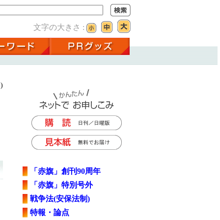
文字の大きさ :
)
「赤旗」創刊90周年
「赤旗」特別号外
戦争法(安保法制)
特報・論点