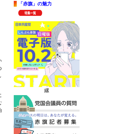
「赤旗」の魅力
い
め
し
縲
に
む
泊