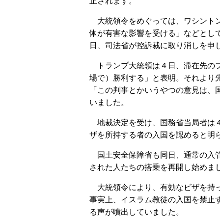
止されます。
大統領令をめぐっては、ワシントン
体が有害な影響を受ける」などとし
日、司法省が控訴裁に取り消しを申
トランプ大統領は４日、滞在先のフ
場で）勝利する」と表明。それより
「この判事とかいうやつの意見は、
いました。
地裁決定を受け、国務省当局者は４
ザを所持する者の入国を認めると明
国土安全保障省も同日、通常の入管
された人たちの搭乗を再開し始めま
大統領令により、有効なビザを持っ
事実上、イスラム教徒の入国を禁止
る声が噴出していました。