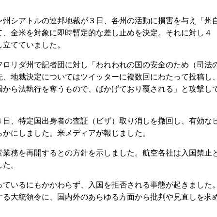
州シアトルの連邦地裁が３日、各州の活動に損害を与え「州
て、全米を対象に即時暫定的な差し止めを決定。それに対し４
し立てていました。
ロリダ州で記者団に対し「われわれの国の安全のため（司法
先、地裁決定についてはツイッターに複数回にわたって投稿し
国から法執行を奪うもので、ばかげており覆される」と攻撃し
日、特定国出身者の査証（ビザ）取り消しを撤回し、有効な
らかにしました。米メディアが報じました。
業務を再開するとの方針を示しました。航空各社は入国禁止
した。
ているにもかかわらず、入国を拒否される事態が起きました
する大統領令に、国内外のあらゆる方面から批判や見直しを求