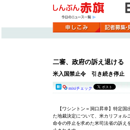
二審、政府の訴え退ける
米入国禁止令 引き続き停止
mixiチェック
【ワシントン＝洞口昇幸】特定国出
た地裁決定について、米カリフォル
命令の停止を求めた米司法省の訴え