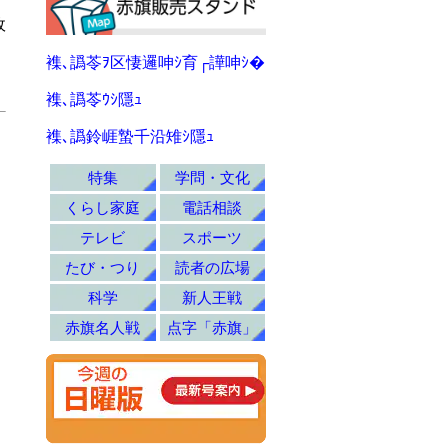
政
襍､譌苓ｦ区悽邏呻ｼ育┌譁呻ｼ�
襍､譌苓ｳｼ隱ｭ
襍､譌鈴崕蟄千沿雉ｼ隱ｭ
特集
学問・文化
くらし家庭
電話相談
テレビ
スポーツ
たび・つり
読者の広場
科学
新人王戦
赤旗名人戦
点字「赤旗」