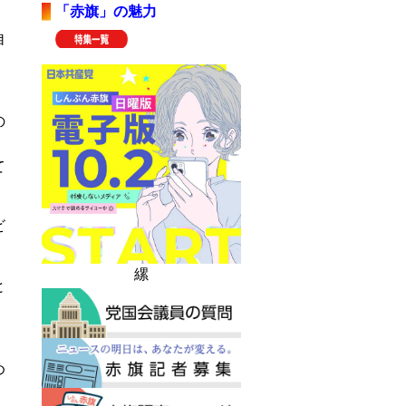
「赤旗」の魅力
自
の
、
て
ビ
縲
と
。
め