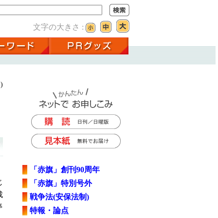
文字の大きさ :
)
「赤旗」創刊90周年
じ
「赤旗」特別号外
裁
戦争法(安保法制)
停
特報・論点