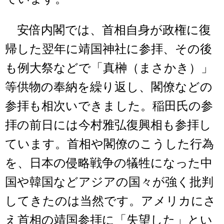
安倍内閣では、首相自身が政権に復
帰した翌年に靖国神社に参拝、その後
も例大祭などで「真榊（まさかき）」
等供物の奉納を繰り返し、閣僚などの
参拝も相次いできました。稲田氏の参
拝の前日には今村雅弘復興相も参拝し
ています。首相や閣僚のこうした行為
を、日本の侵略戦争の犠牲になった中
国や韓国などアジアの国々が強く批判
してきたのは当然です。アメリカにさ
え首相の靖国参拝に「失望した」とい