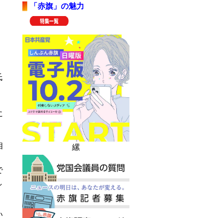
「赤旗」の魅力
氏
に
相
縲
で
し
い