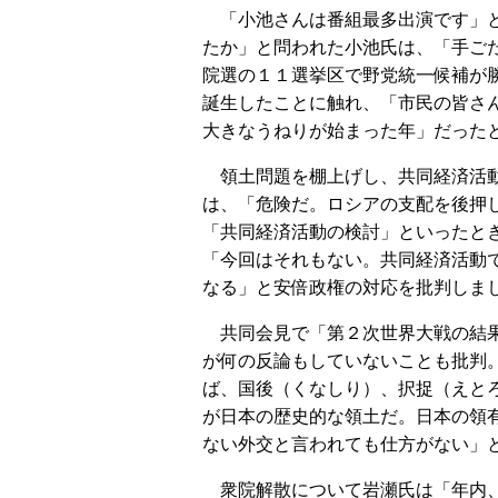
「小池さんは番組最多出演です」と
たか」と問われた小池氏は、「手ご
院選の１１選挙区で野党統一候補が
誕生したことに触れ、「市民の皆さ
大きなうねりが始まった年」だった
領土問題を棚上げし、共同経済活動
は、「危険だ。ロシアの支配を後押
「共同経済活動の検討」といったと
「今回はそれもない。共同経済活動
なる」と安倍政権の対応を批判しま
共同会見で「第２次世界大戦の結果
が何の反論もしていないことも批判
ば、国後（くなしり）、択捉（えと
が日本の歴史的な領土だ。日本の領
ない外交と言われても仕方がない」
衆院解散について岩瀬氏は「年内、