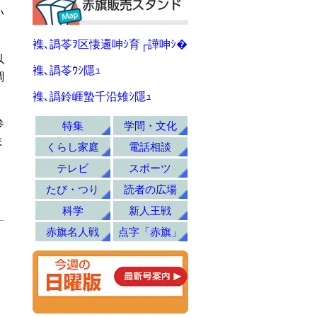
い
襍､譌苓ｦ区悽邏呻ｼ育┌譁呻ｼ�
以
襍､譌苓ｳｼ隱ｭ
調
襍､譌鈴崕蟄千沿雉ｼ隱ｭ
参
特集
学問・文化
ま
くらし家庭
電話相談
テレビ
スポーツ
たび・つり
読者の広場
科学
新人王戦
赤旗名人戦
点字「赤旗」