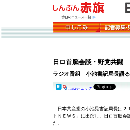
日ロ首脳会談・野党共闘
ラジオ番組 小池書記局長語る
mixiチェック
日本共産党の小池晃書記局長は２１
トＮＥＷＳ」に出演し、日ロ首脳会
た。