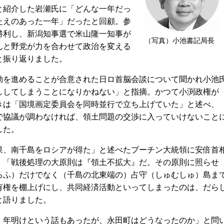
紹介した岩瀬氏に「どんな一年だっ
たえのあった一年」だったと回顧。参
勝利し、新潟知事選で米山隆一知事が
（写真）小池書記局長
んと野党が力を合わせて政治を変える
と振り返りました。
を進めることが合意された日ロ首脳会談について聞かれ小池
ししてしまうことになりかねない」と指摘。かつて小渕政権が
きは「国境画定委員会を同時並行で立ち上げていた」と述べ、
で協議が調わなければ、領土問題の交渉に入っていけないこと
した。
、南千島をロシアが得た」と述べたプーチン大統領に安倍首
。「戦後処理の大原則は『領土不拡大』だ。その原則に照らせ
ろふ）だけでなく（千島の北東端の）占守（しゅむしゅ）島ま
有権を棚上げにし、共同経済活動といってしまったのは、だら
と語りました。
年明けという話もあったが、永田町はどうなったのか」と問