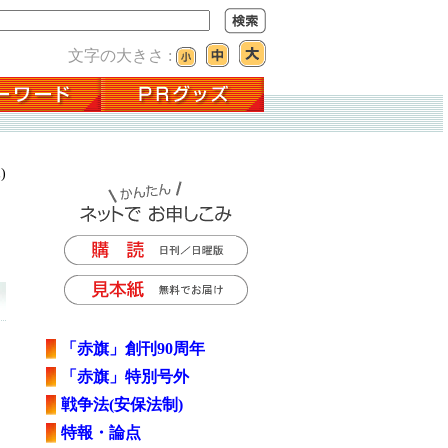
文字の大きさ :
)
「赤旗」創刊90周年
「赤旗」特別号外
戦争法(安保法制)
特報・論点