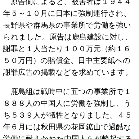
原告側によると、被害者は１９４４
年５～１０月に日本に強制連行され、
長野県や群馬県の事業所で労働を強い
られました。原告は鹿島建設に対し、
謝罪と１人当たり１００万元（約１６
５０万円）の賠償金、日中主要紙への
謝罪広告の掲載などを求めています。
鹿島組は戦時中に五つの事業所で１
８８８人の中国人に労働を強制し、う
ち５３９人が犠牲となりました。４５
年６月には秋田県の花岡鉱山で過酷な
労働に耐えかねた中国人らが蜂起する