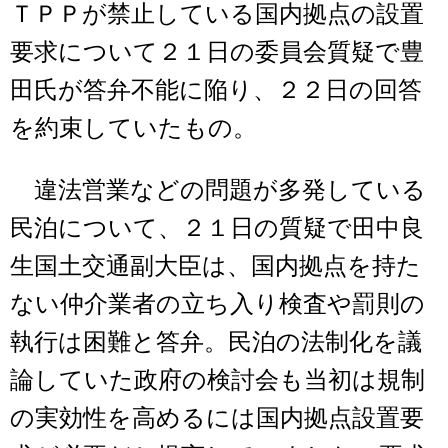
ＴＰＰが禁止している国内拠点の設置
要求について２１日の委員会質疑で豊
田氏が答弁不能に陥り、２２日の回答
を約束していたもの。
違法営業などの問題が多発している
民泊について、２１日の質疑で田中良
生国土交通副大臣は、国内拠点を持た
ない仲介業者の立ち入り検査や罰則の
執行は困難と答弁。民泊の法制化を議
論していた政府の検討会も当初は規制
の実効性を高めるには国内拠点設置要