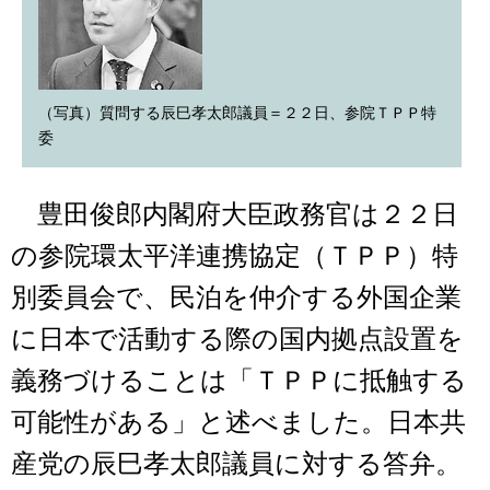
（写真）質問する辰巳孝太郎議員＝２２日、参院ＴＰＰ特
委
豊田俊郎内閣府大臣政務官は２２日
の参院環太平洋連携協定（ＴＰＰ）特
別委員会で、民泊を仲介する外国企業
に日本で活動する際の国内拠点設置を
義務づけることは「ＴＰＰに抵触する
可能性がある」と述べました。日本共
産党の辰巳孝太郎議員に対する答弁。