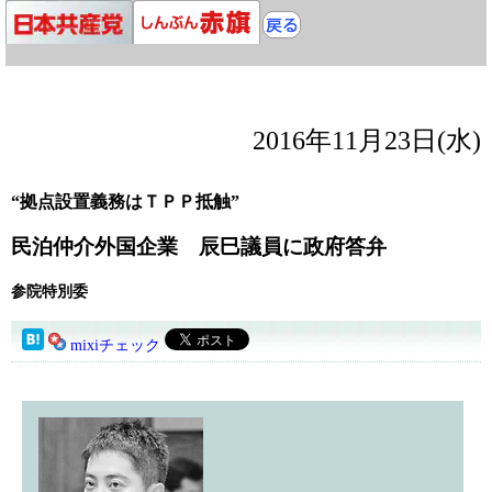
2016年11月23日(水)
“拠点設置義務はＴＰＰ抵触”
民泊仲介外国企業 辰巳議員に政府答弁
参院特別委
mixiチェック