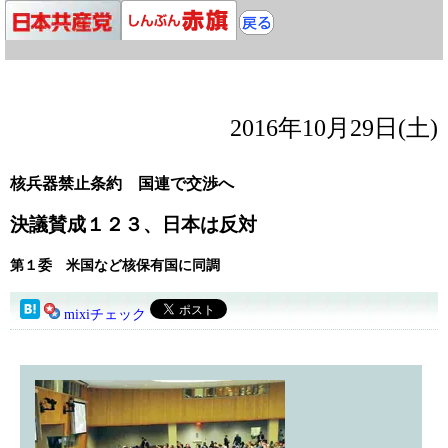
2016年10月29日(土)
核兵器禁止条約 国連で交渉へ
決議賛成１２３、日本は反対
第１委 米国など核保有国に同調
mixiチェック