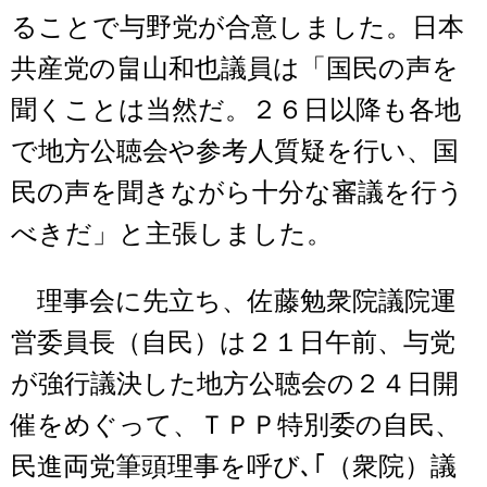
ることで与野党が合意しました。日本
共産党の畠山和也議員は「国民の声を
聞くことは当然だ。２６日以降も各地
で地方公聴会や参考人質疑を行い、国
民の声を聞きながら十分な審議を行う
べきだ」と主張しました。
理事会に先立ち、佐藤勉衆院議院運
営委員長（自民）は２１日午前、与党
が強行議決した地方公聴会の２４日開
催をめぐって、ＴＰＰ特別委の自民、
民進両党筆頭理事を呼び､｢（衆院）議