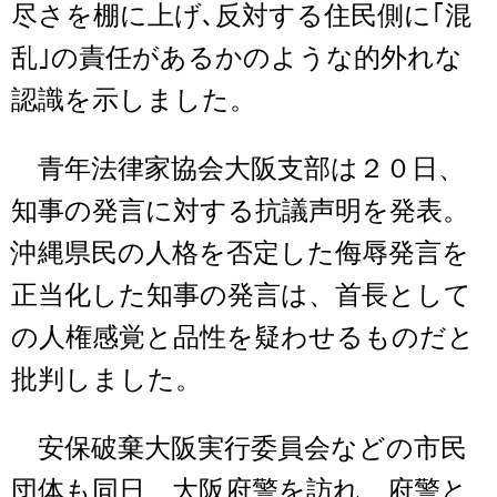
尽さを棚に上げ､反対する住民側に｢混
乱｣の責任があるかのような的外れな
認識を示しました。
青年法律家協会大阪支部は２０日、
知事の発言に対する抗議声明を発表。
沖縄県民の人格を否定した侮辱発言を
正当化した知事の発言は、首長として
の人権感覚と品性を疑わせるものだと
批判しました。
安保破棄大阪実行委員会などの市民
団体も同日、大阪府警を訪れ、府警と