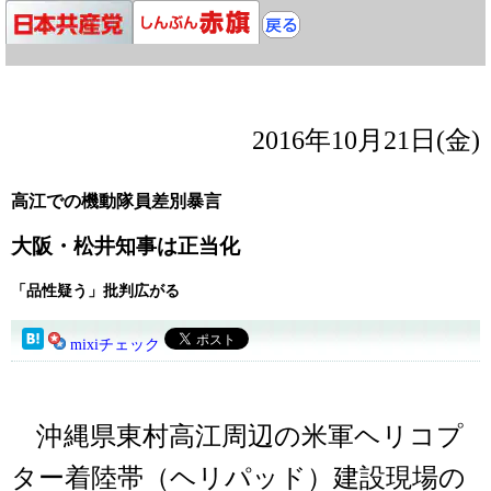
2016年10月21日(金)
高江での機動隊員差別暴言
大阪・松井知事は正当化
「品性疑う」批判広がる
mixiチェック
沖縄県東村高江周辺の米軍ヘリコプ
ター着陸帯（ヘリパッド）建設現場の