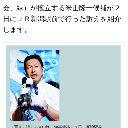
会、緑）が擁立する米山隆一候補が２
日にＪＲ新潟駅前で行った訴えを紹介
します。
（写真）訴える米山隆一知事候補＝２日、新潟駅前