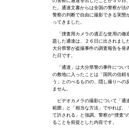
の警察に通達を出したことが３０日
た。通達文書からは全国の警察が法
警察の判断で自由に撮影できる実態
ってきました。
「捜査用カメラの適正な使用の徹
題した通達は、２６日に出されまし
大分県警が盗撮事件の調査報告を発
た日です。
「通達」は大分県警の事件につい
の敷地に入ったことは「国民の信頼
う」とのべるものの、隠し撮りへの
ません。
ビデオカメラの撮影について「通
範囲」と「相当な方法」でやれば、
て許される」と強調。警察が“捜査”
ることを前提とした内容です。