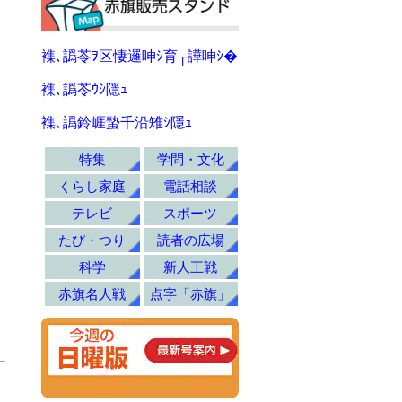
襍､譌苓ｦ区悽邏呻ｼ育┌譁呻ｼ�
襍､譌苓ｳｼ隱ｭ
襍､譌鈴崕蟄千沿雉ｼ隱ｭ
特集
学問・文化
くらし家庭
電話相談
テレビ
スポーツ
たび・つり
読者の広場
科学
新人王戦
赤旗名人戦
点字「赤旗」