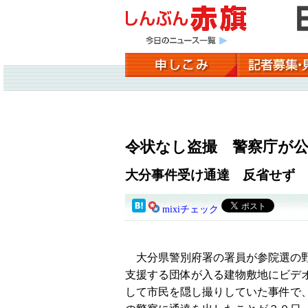
令状なし盗撮 警察庁が
大分事件受け通達 反省せず
mixiチェック
大分県警別府署の署員が参院選の
支援する団体が入る建物敷地にビデ
して市民を隠し撮りしていた事件で