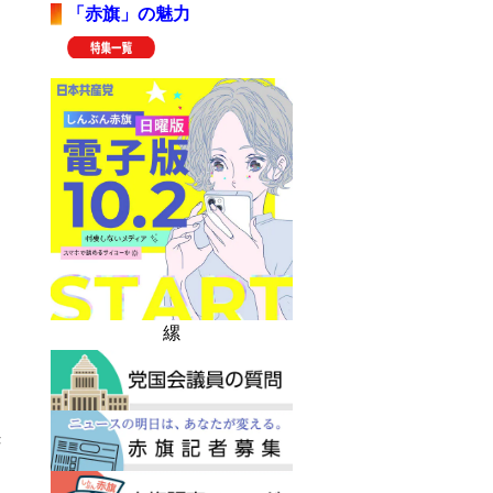
「赤旗」の魅力
縲
き