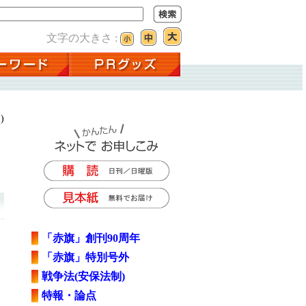
文字の大きさ :
)
「赤旗」創刊90周年
「赤旗」特別号外
戦争法(安保法制)
特報・論点