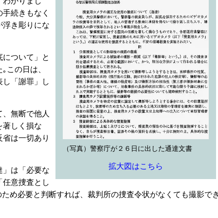
、わかりまし
の手続きもなく
が浮き彫りにな
底について」と
た｡この日は、
表し「謝罪」し
て、無断で他人
を著しく損な
反省は一切あり
（写真）警察庁が２６日に出した通達文書
拡大図はこちら
達」は「必要な
「任意捜査とし
のため必要と判断すれば、裁判所の捜査令状がなくても撮影で