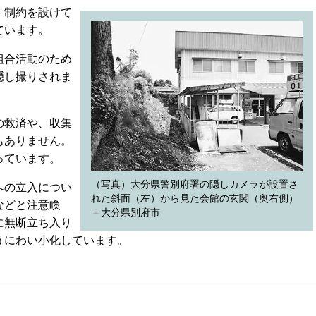
、制約を設けて
ています。
組合活動のため
隠し撮りされま
の救済や、収集
もありません。
っています。
（写真）大分県警別府署の隠しカメラが設置さ
への立入につい
れた斜面（左）から見た会館の玄関（奥右側）
などと注意喚
＝大分県別府市
に無断立ち入り
うにわい小化しています。