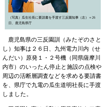
（写真）瓜生社長に要請書を手渡す三反園知事（左）＝26
日、鹿児島県庁
鹿児島県の三反園訓（みたぞのさと
し）知事は２６日、九州電力川内（せ
んだい）原発１・２号機（同県薩摩川
内市）のいったん停止と施設の点検や
周辺の活断層調査などを求める要請書
を、県庁で九電の瓜生道明社長に手渡
しました。