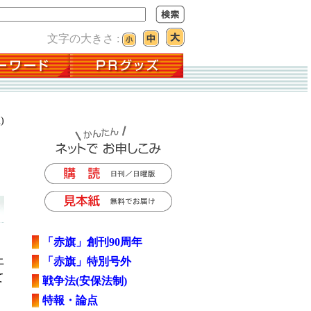
文字の大きさ :
)
「赤旗」創刊90周年
上
「赤旗」特別号外
て
戦争法(安保法制)
特報・論点