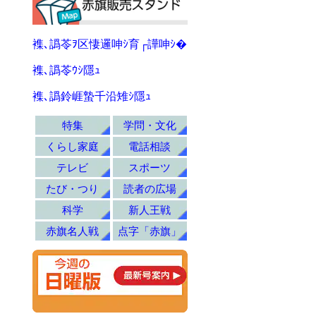
襍､譌苓ｦ区悽邏呻ｼ育┌譁呻ｼ�
襍､譌苓ｳｼ隱ｭ
襍､譌鈴崕蟄千沿雉ｼ隱ｭ
特集
学問・文化
くらし家庭
電話相談
テレビ
スポーツ
たび・つり
読者の広場
科学
新人王戦
赤旗名人戦
点字「赤旗」