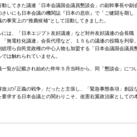
動してきた議連「日本会議国会議員懇談会」の副幹事長や副
のさいにも日本会議の機関誌『日本の息吹』で「ご健闘を期し
の事実上の“推薦候補”として活動してきました。
には、「日本エジプト友好議連」など対外友好議連の会長職
、「無電柱化議連」会長代理など、１５もの議連の役職を列挙
副総理ら自民党政権の中心人物も加盟する「日本会議国会議員
ルでは触れられていません。
一覧が記載され始めた昨年５月当時から、同「懇談会」につ
放｣の｢正義の戦争」だったと主張し、「緊急事態条項」創設
を要求する日本会議との関わりこそ、改憲右翼政治家としての