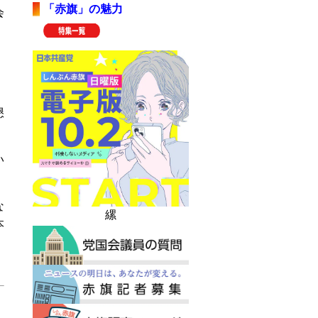
「赤旗」の魅力
会
。
懇
い
な
縲
本