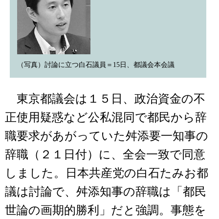
（写真）討論に立つ白石議員＝15日、都議会本会議
東京都議会は１５日、政治資金の不
正使用疑惑など公私混同で都民から辞
職要求があがっていた舛添要一知事の
辞職（２１日付）に、全会一致で同意
しました。日本共産党の白石たみお都
議は討論で、舛添知事の辞職は「都民
世論の画期的勝利」だと強調。事態を