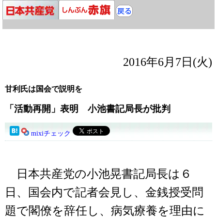
2016年6月7日(火)
甘利氏は国会で説明を
「活動再開」表明 小池書記局長が批判
mixiチェック
日本共産党の小池晃書記局長は６
日、国会内で記者会見し、金銭授受問
題で閣僚を辞任し、病気療養を理由に