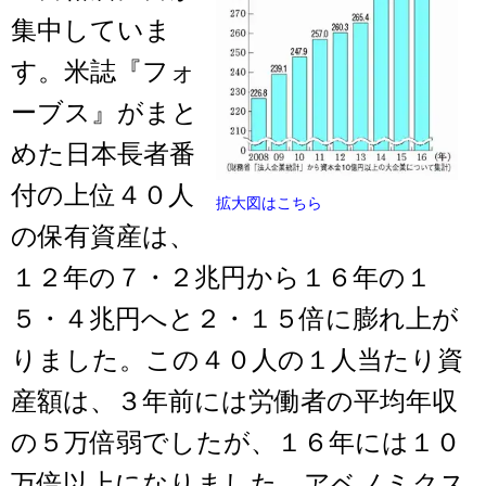
集中していま
す。米誌『フォ
ーブス』がまと
めた日本長者番
付の上位４０人
拡大図はこちら
の保有資産は、
１２年の７・２兆円から１６年の１
５・４兆円へと２・１５倍に膨れ上が
りました。この４０人の１人当たり資
産額は、３年前には労働者の平均年収
の５万倍弱でしたが、１６年には１０
万倍以上になりました。アベノミクス