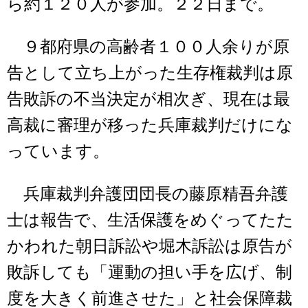
ら約１２０人が参加。２２日まで。
９都府県の高齢者１００人余りが原
告として立ち上がった生存権裁判は原
告敗訴の不当決定が相次ぎ、現在は最
高裁に審理が移った兵庫裁判だけにな
っています。
兵庫裁判弁護団団長の藤原精吾弁護
士は報告で、生活保護をめぐってたた
かわれた朝日訴訟や堀木訴訟は原告が
敗訴しても「運動の担い手を広げ、制
度を大きく前進させた」と社会保障裁