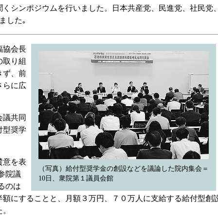
聞くシンポジウムを行いました。日本共産党、民進党、社民党
ました｡
福協会長
の取り組
きず、前
さらに広
会議共同
付型奨学
。
賛意を表
（写真）給付型奨学金の創設などを議論した院内集会＝
参院議
10日、衆院第１議員会館
るのは
半額にすることと、月額３万円、７０万人に支給する給付型創
た。