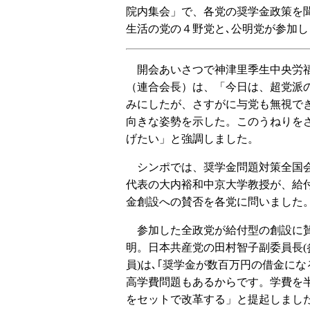
院内集会」で、各党の奨学金政策を
生活の党の４野党と､公明党が参加し
開会あいさつで神津里季生中央労
（連合会長）は、「今日は、超党派
みにしたが、さすがに与党も無視で
向きな姿勢を示した。このうねりを
げたい」と強調しました。
シンポでは、奨学金問題対策全国
代表の大内裕和中京大学教授が、給
金創設への賛否を各党に問いました
参加した全政党が給付型の創設に
明。日本共産党の田村智子副委員長(
員)は､｢奨学金が数百万円の借金にな
高学費問題もあるからです。学費を
をセットで改革する」と提起しまし