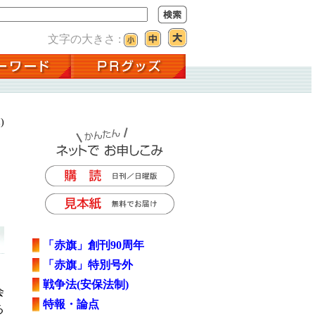
文字の大きさ :
)
「赤旗」創刊90周年
「赤旗」特別号外
戦争法(安保法制)
会
特報・論点
る