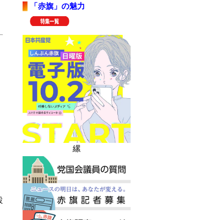
「赤旗」の魅力
、
縲
設