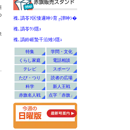
新
め
襍､譌苓ｦ区悽邏呻ｼ育┌譁呻ｼ�
襍､譌苓ｳｼ隱ｭ
来
襍､譌鈴崕蟄千沿雉ｼ隱ｭ
特集
学問・文化
くらし家庭
電話相談
テレビ
スポーツ
たび・つり
読者の広場
科学
新人王戦
赤旗名人戦
点字「赤旗」