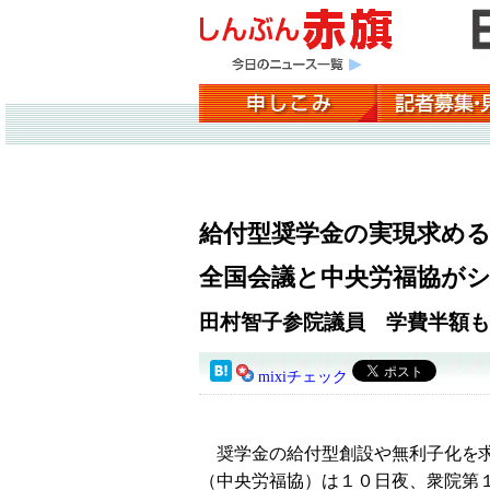
給付型奨学金の実現求め
全国会議と中央労福協が
田村智子参院議員 学費半額も
mixiチェック
奨学金の給付型創設や無利子化を求
（中央労福協）は１０日夜、衆院第