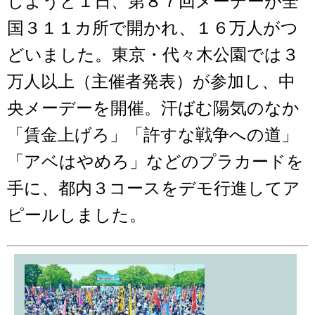
しようと１日、第８７回メーデーが全
国３１１カ所で開かれ、１６万人がつ
どいました。東京・代々木公園では３
万人以上（主催者発表）が参加し、中
央メーデーを開催。汗ばむ陽気のなか
「賃金上げろ」「許すな戦争への道」
「アベはやめろ」などのプラカードを
手に、都内３コースをデモ行進してア
ピールしました。