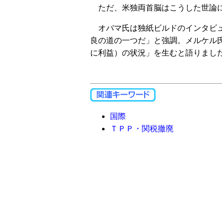
ただ、米独両首脳はこうした世論に
オバマ氏は独紙ビルドのインタビュ
良の道の一つだ」と強調。メルケル
に利益）の状況」を生むと語りまし
国際
ＴＰＰ・関税撤廃