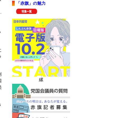
「赤旗」の魅力
Ｐ
に
ラ
制
縲
国
続
５