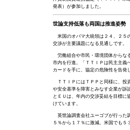
発表）が参加しました。
世論支持低落も両国は推進姿勢
米国のオバマ大統領は２４、２５の
交渉が主要議題になる見通しです。
労働組合や市民・環境団体からなる
市内を行進。「ＴＴＩＰは民主主義
カードを手に、協定の危険性を告発
ＴＴＩＰにはＴＰＰと同様に、投資
や安全基準を障害とみなす企業が訴
とＥＵは、年内の交渉妥結を目標に
けています。
英世論調査会社ユーゴブが行った調
５％から１７％に激減。米国でも５