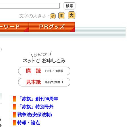
文字の大きさ :
)
「赤旗」創刊90周年
「赤旗」特別号外
戦争法(安保法制)
西
特報・論点
者