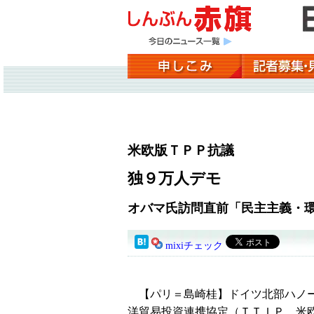
米欧版ＴＰＰ抗議
独９万人デモ
オバマ氏訪問直前「民主主義・
mixiチェック
【パリ＝島崎桂】ドイツ北部ハノー
洋貿易投資連携協定（ＴＴＩＰ、米