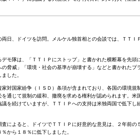
両日、ドイツを訪問。メルケル独首相との会談では、ＴＴＩ
デモ隊は、「ＴＴＩＰにストップ」と書かれた横断幕を先頭
への脅威」「環境・社会の基準が崩壊する」などと書かれたプ
しました。
家対国家紛争（ＩＳＤ）条項が含まれており、各国の環境規
訟を通じて規制の緩和、撤廃を求める権利が認められます。米
協議を続けていますが、ＴＴＩＰへの支持は米独両国で低下し
査によると、ドイツでＴＴＩＰに好意的な意見は、２年前の
３％から１８％に低下しました。