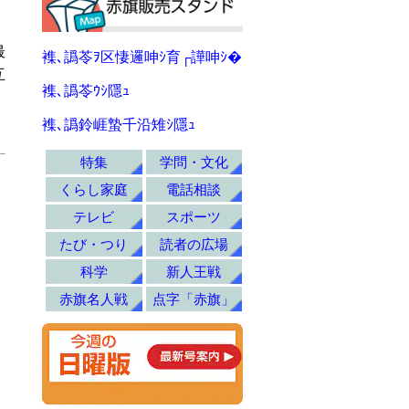
最
襍､譌苓ｦ区悽邏呻ｼ育┌譁呻ｼ�
互
襍､譌苓ｳｼ隱ｭ
襍､譌鈴崕蟄千沿雉ｼ隱ｭ
特集
学問・文化
くらし家庭
電話相談
テレビ
スポーツ
たび・つり
読者の広場
科学
新人王戦
赤旗名人戦
点字「赤旗」