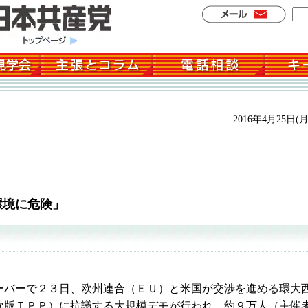
2016年4月25日(月
環境に危険」
バーで２３日、欧州連合（ＥＵ）と米国が交渉を進める環大
欧版ＴＰＰ）に抗議する大規模デモが行われ、約９万人（主催