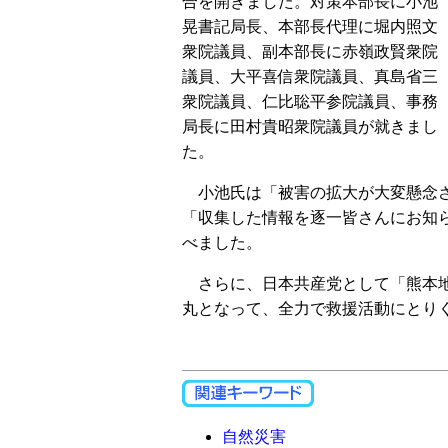
合を開きました。対策本部長に小池
晃書記局長、本部長代理に堀内照文
衆院議員、副本部長に赤嶺政賢衆院
議員、大平喜信衆院議員、真島省三
衆院議員、仁比聡平参院議員、事務
局長に田村貴昭衆院議員が就きまし
た。
小池氏は「被害の拡大が大変懸念さ
「収集した情報を逐一皆さんにお知
べました。
さらに、日本共産党として「熊本地
丸となって、全力で救援活動にとり
自然災害