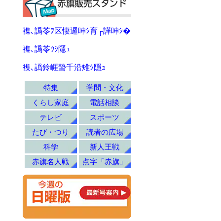
襍､譌苓ｦ区悽邏呻ｼ育┌譁呻ｼ�
襍､譌苓ｳｼ隱ｭ
襍､譌鈴崕蟄千沿雉ｼ隱ｭ
特集
学問・文化
くらし家庭
電話相談
テレビ
スポーツ
たび・つり
読者の広場
科学
新人王戦
赤旗名人戦
点字「赤旗」