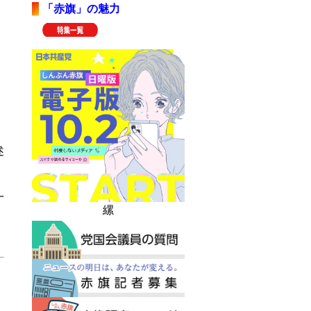
「赤旗」の魅力
」
述
一
縲