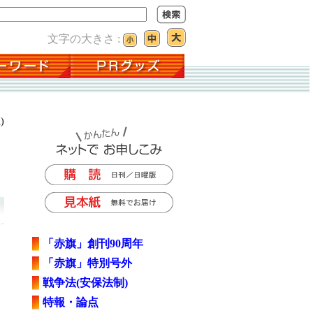
文字の大きさ :
)
「赤旗」創刊90周年
「赤旗」特別号外
戦争法(安保法制)
特報・論点