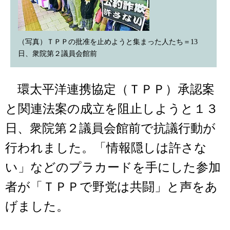
（写真）ＴＰＰの批准を止めようと集まった人たち＝13
日、衆院第２議員会館前
環太平洋連携協定（ＴＰＰ）承認案
と関連法案の成立を阻止しようと１３
日、衆院第２議員会館前で抗議行動が
行われました。「情報隠しは許さな
い」などのプラカードを手にした参加
者が「ＴＰＰで野党は共闘」と声をあ
げました。