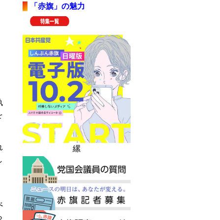
「赤旗」の魅力
執
を
れ
縲
し
べ
ら