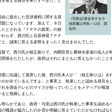
境を整える責任を果たすべきだ」と
会に提出した交渉過程に関する資
（写真)記者会見する小
問題になっています。加えて、８日
池晃書記局長＝12日、国
会内
したとされる『ＴＰＰの真実』の校
かわらず、西川氏と石原伸晃ＴＰＰ
どと、誠実に答える姿勢をまったく見せませんでした。
疑で、西川氏が校正刷りで、内閣官房と農林水産省の役人が
実関係をただしたが、政府はそれにまともに答えなかったこと
度に抗議して退席した後、西川氏本人が「（校正刷りは）き
いのが出ているんですよ」と事実上、執筆したと認める発言を
それを国会テレビのマイクが拾っていたことをメディアが報道
いると指摘しました。
明らかであり、政府・与党は西川氏が執筆した事実を認める
省の職員が協力したのか否か明確に答えていただかなければな