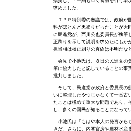
指摘し、「一刻も早く審議を行う環
求めました。
ＴＰＰ特別委の審議では、政府が国
料がほとんど黒塗りだったことが大
に民進党が、西川公也委員長が執筆
正刷りを示して説明を求めたにもか
担当相は校正刷りの真偽は不明だな
会見で小池氏は、８日の民進党の質
筆に協力したと記していることの事
批判しました。
そして、民進党が政府と委員長の態
いに整理したやつじゃなくて一番古
たことは極めて重大な問題であり、
し、多くの国民が知ることになって
小池氏は「もはや本人の発言からも
きだ。さらに、内閣官房や農林水産