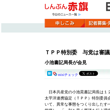
ＴＰＰ特別委 与党は審
小池書記局長が会見
mixiチェック
日本共産党の小池晃書記局長は１２
太平洋連携協定（ＴＰＰ）特別委員
いて、異常な事態をつくり出したす