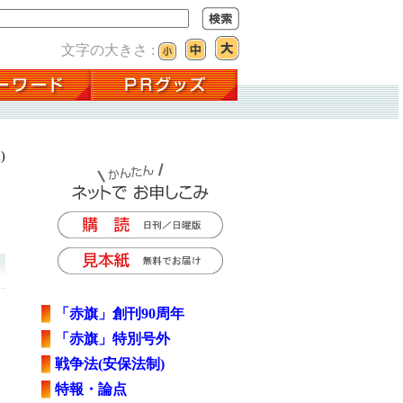
文字の大きさ :
)
「赤旗」創刊90周年
「赤旗」特別号外
戦争法(安保法制)
特報・論点