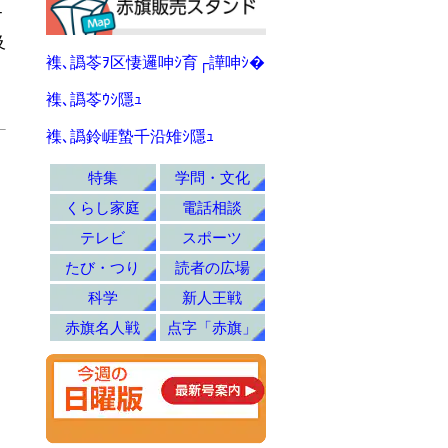
Ｔ
及
襍､譌苓ｦ区悽邏呻ｼ育┌譁呻ｼ�
襍､譌苓ｳｼ隱ｭ
襍､譌鈴崕蟄千沿雉ｼ隱ｭ
特集
学問・文化
くらし家庭
電話相談
テレビ
スポーツ
たび・つり
読者の広場
科学
新人王戦
赤旗名人戦
点字「赤旗」