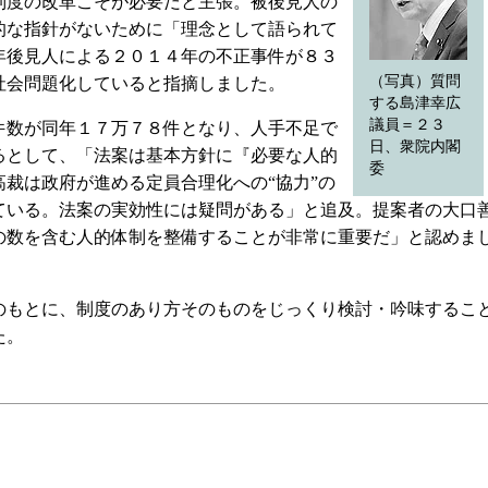
制度の改革こそが必要だと主張。被後見人の
的な指針がないために「理念として語られて
年後見人による２０１４年の不正事件が８３
（写真）質問
社会問題化していると指摘しました。
する島津幸広
議員＝２３
数が同年１７万７８件となり、人手不足で
日、衆院内閣
るとして、「法案は基本方針に『必要な人的
委
裁は政府が進める定員合理化への“協力”の
ている。法案の実効性には疑問がある」と追及。提案者の大口
の数を含む人的体制を整備することが非常に重要だ」と認めま
もとに、制度のあり方そのものをじっくり検討・吟味するこ
た。