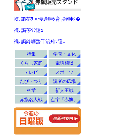
襍､譌苓ｦ区悽邏呻ｼ育┌譁呻ｼ�
襍､譌苓ｳｼ隱ｭ
襍､譌鈴崕蟄千沿雉ｼ隱ｭ
特集
学問・文化
くらし家庭
電話相談
テレビ
スポーツ
たび・つり
読者の広場
科学
新人王戦
赤旗名人戦
点字「赤旗」