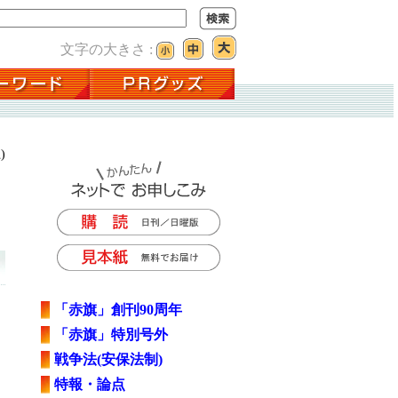
文字の大きさ :
)
「赤旗」創刊90周年
「赤旗」特別号外
戦争法(安保法制)
特報・論点