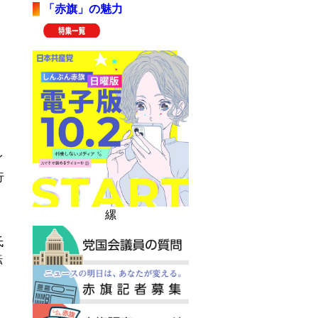
「赤旗」の魅力
イ
行
縲
氏
転