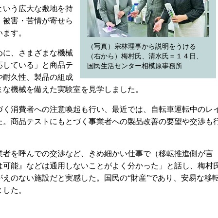
という広大な敷地を持
、被害・苦情が寄せら
います。
（写真）宗林理事から説明をうける
めに、さまざまな機械
（右から）梅村氏、清水氏＝１４日、
応している」と商品テ
国民生活センター相模原事務所
や耐久性、製品の組成
まな機械を備えた実験室を見学しました。
く消費者への注意喚起も行い、最近では、自転車運転中のレ
た。商品テストにもとづく事業者への製品改善の要望や交渉も
者を呼んでの交渉など、きめ細かい仕事で（移転推進側が言
は可能』などは通用しないことがよく分かった」と話し、梅村
えのない施設だと実感した。国民の“財産”であり、安易な移
ました。