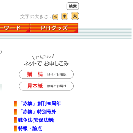
文字の大きさ :
)
「赤旗」創刊90周年
「赤旗」特別号外
戦争法(安保法制)
特報・論点