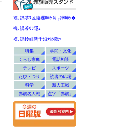
襍､譌苓ｦ区悽邏呻ｼ育┌譁呻ｼ�
襍､譌苓ｳｼ隱ｭ
襍､譌鈴崕蟄千沿雉ｼ隱ｭ
特集
学問・文化
くらし家庭
電話相談
テレビ
スポーツ
たび・つり
読者の広場
科学
新人王戦
赤旗名人戦
点字「赤旗」