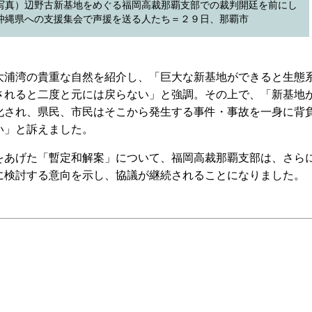
写真）辺野古新基地をめぐる福岡高裁那覇支部での裁判開廷を前にし
沖縄県への支援集会で声援を送る人たち＝２９日、那覇市
浦湾の貴重な自然を紹介し、「巨大な新基地ができると生態
されると二度と元には戻らない」と強調。その上で、「新基地
化され、県民、市民はそこから発生する事件・事故を一身に背
い」と訴えました。
あげた「暫定和解案」について、福岡高裁那覇支部は、さら
に検討する意向を示し、協議が継続されることになりました。