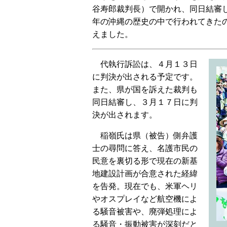
谷寿郎裁判長）で開かれ、同日結審
年の沖縄の歴史の中で行われてきた
えました。
代執行訴訟は、４月１３日
に判決が出される予定です。
また、県が国を訴えた裁判も
同日結審し、３月１７日に判
決が出されます。
稲嶺氏は県（被告）側弁護
士の尋問に答え、名護市民の
民意を裏切る形で現在の新基
地建設計画が合意された経緯
を告発。現在でも、米軍ヘリ
やオスプレイなど航空機によ
る騒音被害や、廃弾処理によ
る騒音・振動被害が深刻だと