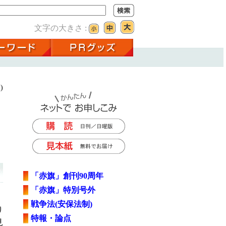
文字の大きさ :
)
「赤旗」創刊90周年
「赤旗」特別号外
戦争法(安保法制)
り
特報・論点
見