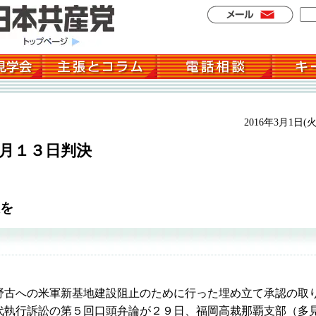
2016年3月1日(火
月１３日判決
を
古への米軍新基地建設阻止のために行った埋め立て承認の取
代執行訴訟の第５回口頭弁論が２９日、福岡高裁那覇支部（多