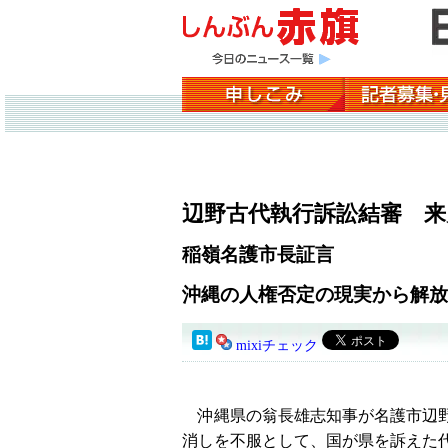
辺野古代執行訴訟結審 来
稲嶺名護市長証言
沖縄の人権否定の現実から解放
mixiチェック
沖縄県の翁長雄志知事が名護市辺野
消しを不服として、国が県を訴えた