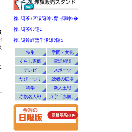
襍､譌苓ｦ区悽邏呻ｼ育┌譁呻ｼ�
襍､譌苓ｳｼ隱ｭ
系
が
襍､譌鈴崕蟄千沿雉ｼ隱ｭ
負
特集
学問・文化
くらし家庭
電話相談
に
テレビ
スポーツ
たび・つり
読者の広場
科学
新人王戦
赤旗名人戦
点字「赤旗」