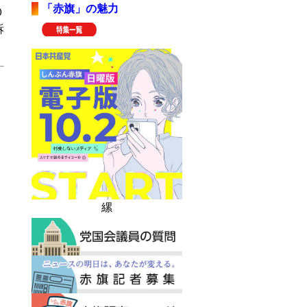
「赤旗」の魅力
０
訴
縲