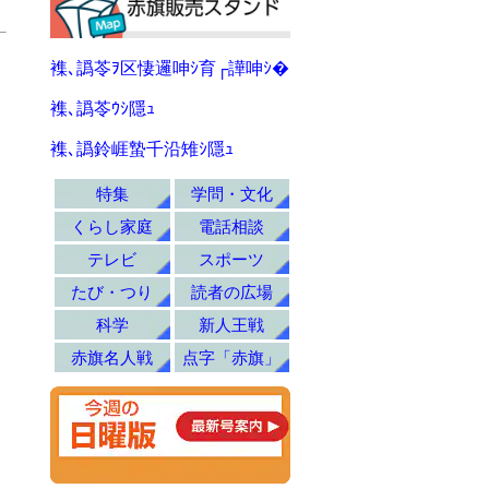
襍､譌苓ｦ区悽邏呻ｼ育┌譁呻ｼ�
襍､譌苓ｳｼ隱ｭ
襍､譌鈴崕蟄千沿雉ｼ隱ｭ
特集
学問・文化
くらし家庭
電話相談
テレビ
スポーツ
たび・つり
読者の広場
科学
新人王戦
赤旗名人戦
点字「赤旗」