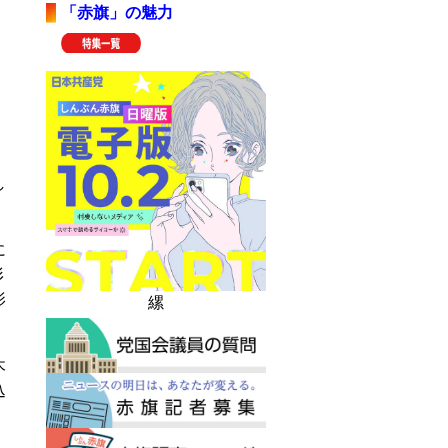
「赤旗」の魅力
し
に
形
影
縲
木
込