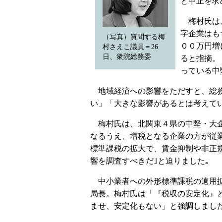
と中止を求
梅村氏は、
字企業はも
（写真）質問する梅
００万円増
村さえこ議員＝26
日、衆院総務委
ると指摘。
っている中
地域経済への影響をただすと、総務
い」「大きな影響があるとは考えて
梅村氏は、北関東４県の中堅・大企
なるうえ、増税となる企業の方が従業
標準課税の拡大で、賃金抑制や非正
響を調査すべきだ｣と迫りました｡
中小業者への外形標準課税の適用拡
局長。梅村氏は「『税収の安定化』
ませ、安定化もない」と強調しまし