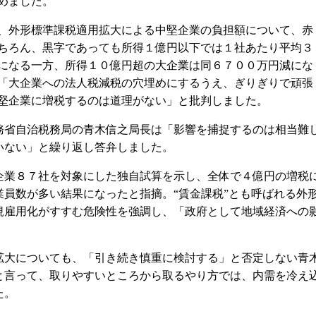
めました。
外形標準課税適用拡大による中堅企業の負担額について、赤
ちろん、黒字であっても所得１億円以下では１社あたり平均３
になる一方、所得１０億円超の大企業は同６７００万円減にな
「大企業への法人税減税の穴埋めにするうえ、ぎりぎりで頑張
堅企業に増税するのは道理がない」と批判しました。
省自治税務局の青木信之局長は「影響を捕捉するのは相当難
いない」と繰り返し答弁しました。
業８７社を対象にした独自試算を示し、全体で４億円の増税
員数が多い結果になったと指摘。“賃金課税”とも呼ばれる外
規雇用化がすすむ危険性を強調し、「政府として地域経済への
大についても、「引き続き慎重に検討する」と否定しない青
と言って、取りやすいところから取るやり方では、内需を冷え
た。