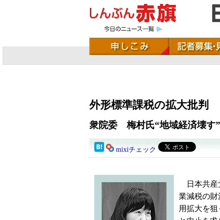
外形標準課税の拡大批判
衆院委 梅村氏“地域経済壊す
mixiチェック
日本共産党
業減税の財
用拡大を狙