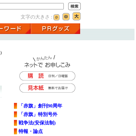
文字の大きさ :
)
「赤旗」創刊90周年
「赤旗」特別号外
戦争法(安保法制)
特報・論点