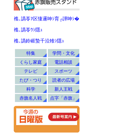
襍､譌苓ｦ区悽邏呻ｼ育┌譁呻ｼ�
襍､譌苓ｳｼ隱ｭ
襍､譌鈴崕蟄千沿雉ｼ隱ｭ
特集
学問・文化
くらし家庭
電話相談
テレビ
スポーツ
たび・つり
読者の広場
科学
新人王戦
赤旗名人戦
点字「赤旗」