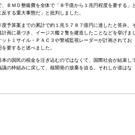
、ＢＭＤ整備費を全体で「８千億から１兆円程度を要する」
に反する重大事態だ」と批判しました。
度予算案までの累計で約１兆５７８７億円に達したと答弁。
備計画に基づき、イージス艦２隻を建造したことなどを挙げま
オットミサイル・ＰＡＣ３や警戒監視レーダーが計画されてお
円を要すると述べました。
本の国民の税金を注ぎ込むのではなくて、国際社会が結束し
協議の枠組みに戻して、核開発の放棄を迫る。それしか道はな