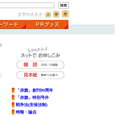
文字の大きさ :
)
「赤旗」創刊90周年
「赤旗」特別号外
戦争法(安保法制)
特報・論点