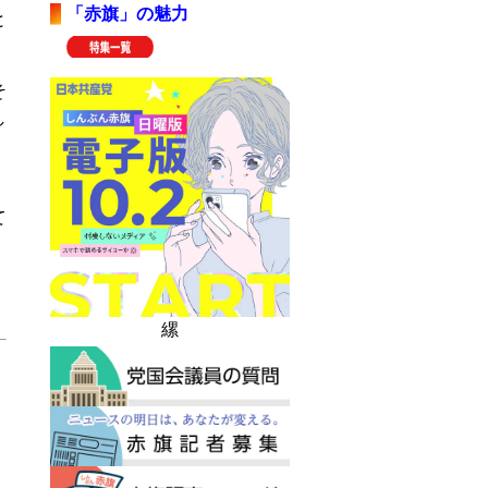
「赤旗」の魅力
と
そ
し
て
縲