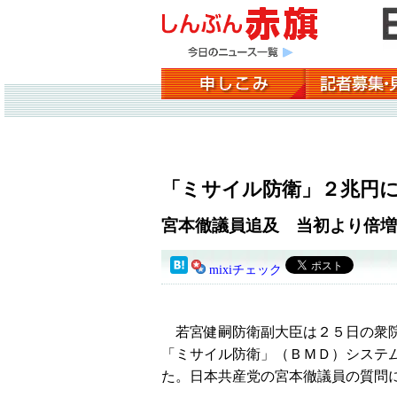
「ミサイル防衛」２兆円
宮本徹議員追及 当初より倍増
mixiチェック
若宮健嗣防衛副大臣は２５日の衆院
「ミサイル防衛」（ＢＭＤ）システ
た。日本共産党の宮本徹議員の質問