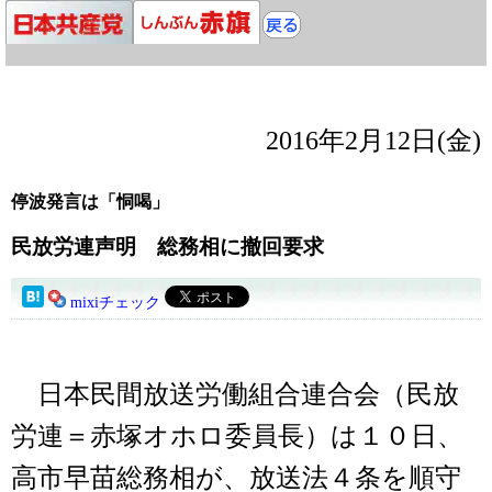
2016年2月12日(金)
停波発言は「恫喝」
民放労連声明 総務相に撤回要求
mixiチェック
日本民間放送労働組合連合会（民放
労連＝赤塚オホロ委員長）は１０日、
高市早苗総務相が、放送法４条を順守