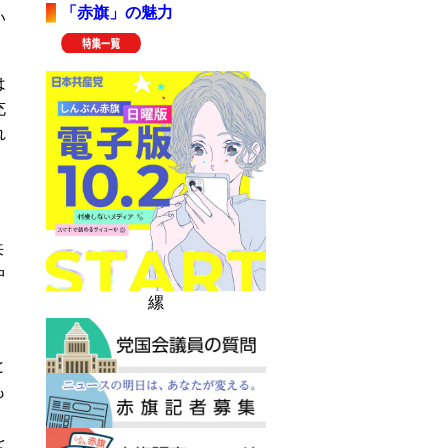
「赤旗」の魅力
い
は
充
れ
来
中
縲
と
も
を