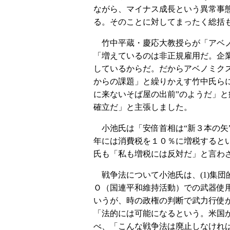
ながら、マイナス成長という異常事
る。そのことに対してまったく総括
竹中平蔵・慶応大教授らが「アベノ
「増えているのは非正規雇用だ。企
しているからだ。だからアベノミク
からの課題」と繰りかえす竹中氏ら
に来ないそば屋の出前”のようだ」
確立だ」と主張しました。
小池氏は「安倍首相は“新３本の矢
年には消費税を１０％に増税すると
氏も「私も増税には反対だ」と言わ
戦争法について小池氏は、(1)集団的
Ｏ（国連平和維持活動）での武器使
いうが、時の政権の判断で武力行使
「法的には可能になるという。米国
べ、「こんな戦争法は廃止しなけれ