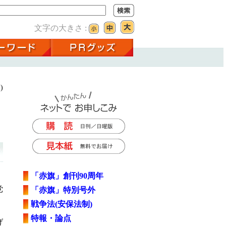
文字の大きさ :
)
「赤旗」創刊90周年
党
「赤旗」特別号外
戦争法(安保法制)
特報・論点
げ