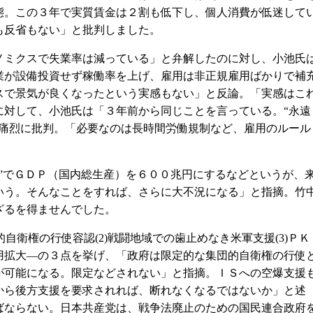
態。この３年で実質賃金は２割も低下し、個人消費が低迷して
も反省もない」と批判しました。
ミクスで失業率は減っている」と弁解したのに対し、小池氏
業が設備投資せず稼働率を上げ、雇用は非正規雇用ばかりで補
スで景気が良くなったという実感もない」と反論。「実感はこ
に対して、小池氏は「３年前から同じことを言っている。“永遠
と痛烈に批判。「必要なのは長時間労働規制など、雇用のルール
”でＧＤＰ（国内総生産）を６００兆円にするなどというが、
いう。そんなことをすれば、さらに大不況になる」と指摘。竹
ざるを得ませんでした。
自衛権の行使容認(2)戦闘地域での歯止めなき米軍支援(3)ＰＫ
用拡大―の３点を挙げ、「政府は限定的な集団的自衛権の行使
が可能になる。限定などされない」と指摘。ＩＳへの空爆支援
から後方支援を要求されれば、断れなくなるではないか」と述
ばならない。日本共産党は、戦争法廃止のための国民連合政府