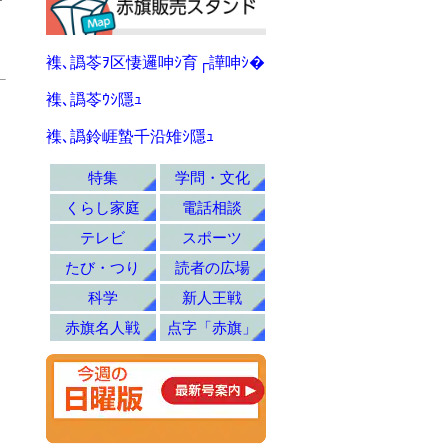
襍､譌苓ｦ区悽邏呻ｼ育┌譁呻ｼ�
襍､譌苓ｳｼ隱ｭ
襍､譌鈴崕蟄千沿雉ｼ隱ｭ
特集
学問・文化
くらし家庭
電話相談
テレビ
スポーツ
たび・つり
読者の広場
科学
新人王戦
赤旗名人戦
点字「赤旗」