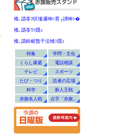
襍､譌苓ｦ区悽邏呻ｼ育┌譁呻ｼ�
襍､譌苓ｳｼ隱ｭ
襍､譌鈴崕蟄千沿雉ｼ隱ｭ
特集
学問・文化
くらし家庭
電話相談
テレビ
スポーツ
たび・つり
読者の広場
科学
新人王戦
赤旗名人戦
点字「赤旗」