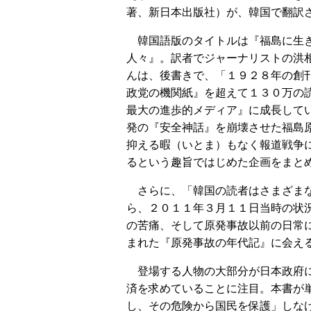
著、新日本出版社）が、韓国で翻訳
韓国語版のタイトルは『福島に生き
人々』。訳者でジャーナリストの洪
んは、後書きで、「１９２８年の創
政党の機関紙』を超えて１３０万の
最大の進歩的メディア』に成長して
発の『安全神話』を崩壊させた福島
抑える暇（いとま）もなく報道戦争
るという趣旨ではじめた企画をまと
さらに、「韓国の読者はさまざまな
ら、２０１１年３月１１日当時の状
の苦痛、そして原発事故以前の日常
まれた『原発事故の年代記』に会え
登場する人物の大部分が日本政府に
済を求めていることに注目。本書が
し、その危険から国民を保護」しな