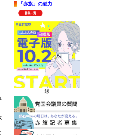
「赤旗」の魅力
縲
込
救
て