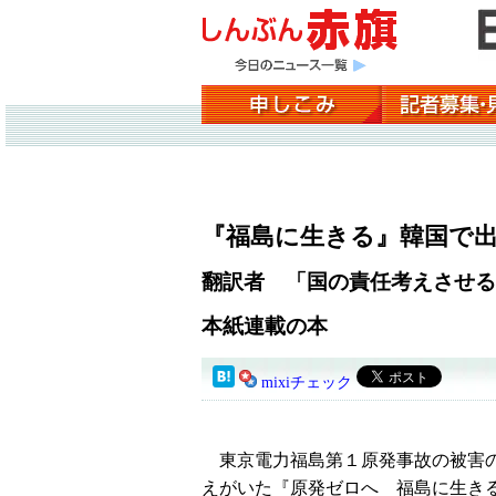
『福島に生きる』韓国で
翻訳者 「国の責任考えさせる
本紙連載の本
mixiチェック
東京電力福島第１原発事故の被害の
えがいた『原発ゼロへ 福島に生き