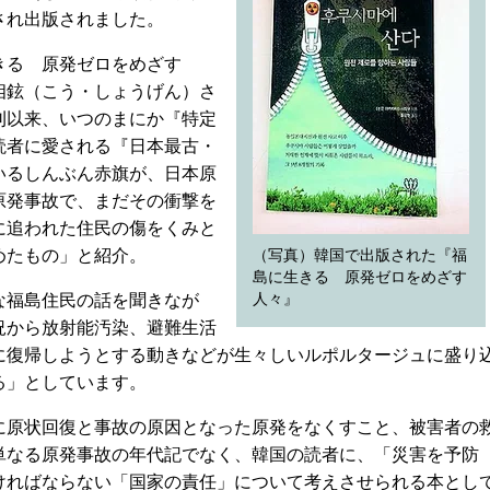
され出版されました。
る 原発ゼロをめざす
相鉉（こう・しょうげん）さ
刊以来、いつのまにか『特定
読者に愛される『日本最古・
いるしんぶん赤旗が、日本原
原発事故で、まだその衝撃を
に追われた住民の傷をくみと
めたもの」と紹介。
（写真）韓国で出版された『福
島に生きる 原発ゼロをめざす
福島住民の話を聞きなが
人々』
況から放射能汚染、避難生活
に復帰しようとする動きなどが生々しいルポルタージュに盛り
る」としています。
原状回復と事故の原因となった原発をなくすこと、被害者の
単なる原発事故の年代記でなく、韓国の読者に、「災害を予防
ければならない「国家の責任」について考えさせられる本とし