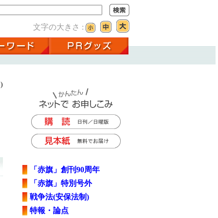
文字の大きさ :
)
「赤旗」創刊90周年
「赤旗」特別号外
戦争法(安保法制)
特報・論点