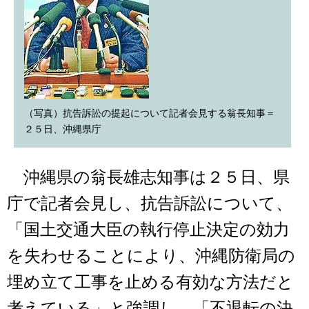
（写真）抗告訴訟の提起について記者会見する翁長知事＝
２５日、沖縄県庁
沖縄県の翁長雄志知事は２５日、県
庁で記者会見し、抗告訴訟について、
「国土交通大臣の執行停止決定の効力
を失わせることにより、沖縄防衛局の
埋め立て工事を止める有効な方法だと
考えている」と強調し、「不退転の決