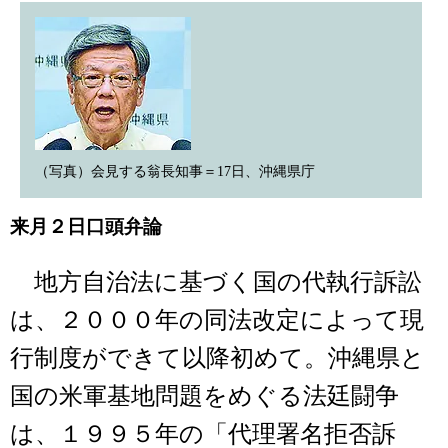
（写真）会見する翁長知事＝17日、沖縄県庁
来月２日口頭弁論
地方自治法に基づく国の代執行訴訟
は、２０００年の同法改定によって現
行制度ができて以降初めて。沖縄県と
国の米軍基地問題をめぐる法廷闘争
は、１９９５年の「代理署名拒否訴