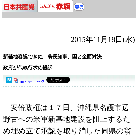
2015年11月18日(水)
新基地容認できぬ 翁長知事、国と全面対決
政府が代執行求め提訴
mixiチェック
安倍政権は１７日、沖縄県名護市辺
野古への米軍新基地建設を阻止するた
め埋め立て承認を取り消した同県の翁