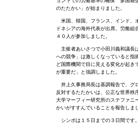
ョン下での労働基準の確保 多国籍
のたたかい」が始まりました。
米国、韓国、フランス、インド、
ドネシアの海外代表が出席。労働組
４０人が参加しました。
主催者あいさつで小田川義和議長は
への競争」は激しくなっていると指
ど国際機関で目に見える変化が起き
が重要だ」と強調しました。
井上久事務局長は基調報告で、グロ
反対するたたかいは、公正な世界秩
大学マーフィー研究所のステファニ
かいがすすんでいることを報告しま
シンポは１５日までの３日間です