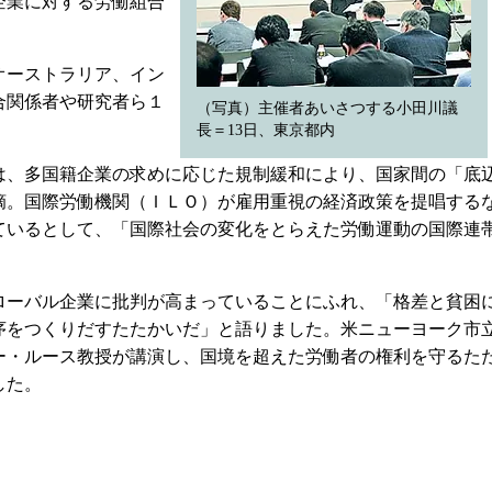
企業に対する労働組合
オーストラリア、イン
合関係者や研究者ら１
（写真）主催者あいさつする小田川議
長＝13日、東京都内
、多国籍企業の求めに応じた規制緩和により、国家間の「底
摘。国際労働機関（ＩＬＯ）が雇用重視の経済政策を提唱する
ているとして、「国際社会の変化をとらえた労働運動の国際連
ーバル企業に批判が高まっていることにふれ、「格差と貧困
序をつくりだすたたかいだ」と語りました。米ニューヨーク市
ー・ルース教授が講演し、国境を超えた労働者の権利を守るた
した。
。