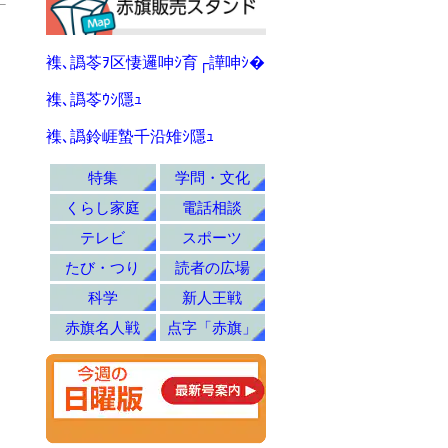
襍､譌苓ｦ区悽邏呻ｼ育┌譁呻ｼ�
襍､譌苓ｳｼ隱ｭ
襍､譌鈴崕蟄千沿雉ｼ隱ｭ
特集
学問・文化
くらし家庭
電話相談
テレビ
スポーツ
たび・つり
読者の広場
科学
新人王戦
赤旗名人戦
点字「赤旗」