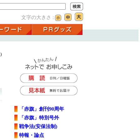
文字の大きさ :
)
「赤旗」創刊90周年
「赤旗」特別号外
戦争法(安保法制)
特報・論点