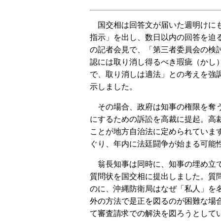
国交相は回答文が届いた週明けにも
指示」を出し、数日以内の回答を迫
の記者会見で、「第三者委員会の検
認には取り消し得るべき瑕疵（かし
で、取り消しは適法」との考えを強
示しました。
その場合、政府は知事の権限を奪う
にするための訴訟を高裁に提起。高
ことが地方自治法に定められていま
ぐり、年内に法廷闘争が始まる可能
翁長知事は同時に、知事の埋め立て
質問状を国交相に提出しました。質問
のに、沖縄防衛局はなぜ「私人」を名
外の方法で是正を図るのが困難な場
て審査請求での解決を図ろうとして