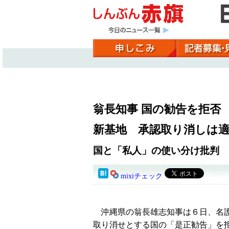
翁長知事 国の勧告を拒否
新基地 承認取り消しは
国と「私人」の使い分け批判
mixiチェック
沖縄県の翁長雄志知事は６日、名護
取り消せとする国の「是正勧告」を