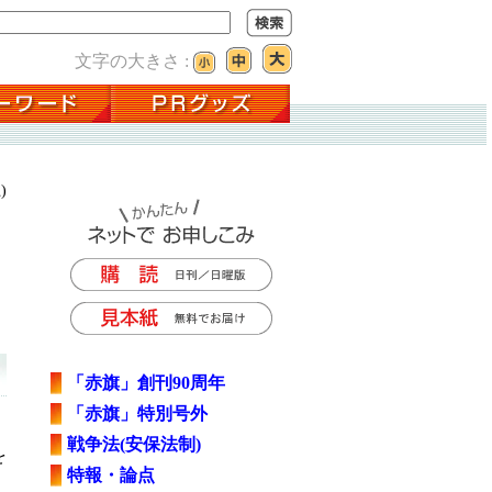
文字の大きさ :
)
「赤旗」創刊90周年
「赤旗」特別号外
戦争法(安保法制)
を
特報・論点