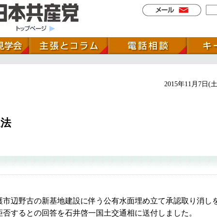
2015年11月7日(土
適法
市辺野古の新基地建設に伴う公有水面埋め立て承認取り消し
拒否するとの回答を石井啓一国土交通相に送付しました。