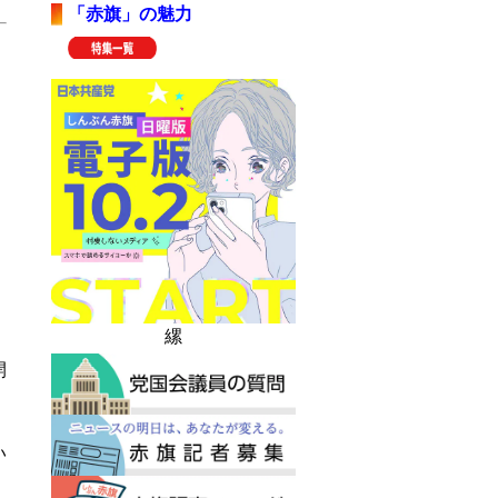
「赤旗」の魅力
縲
開
い