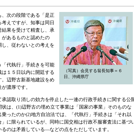
、次の段階である「是正
る考えですが、知事は同日
討結果を受けて精査し、承
）があるものと認めたの
調し、従わないとの考えを
「代執行」手続きを可能
（写真）会見する翁長知事＝６
裁は１５日以内に開廷する
日、沖縄県庁
す。辺野古新基地建設をめ
性が濃厚です。
承認取り消しの効力を停止した一連の行政手続きに関する公
状は、(1)辺野古の埋め立て事業は「国家の事業」そのものな
乗ったのか(2)地方自治法では、「代執行」手続きは「それ以
合」に限られているが、同時に国交相は行政不服審査法に基づ
いるのは矛盾している―などの点をただしています。