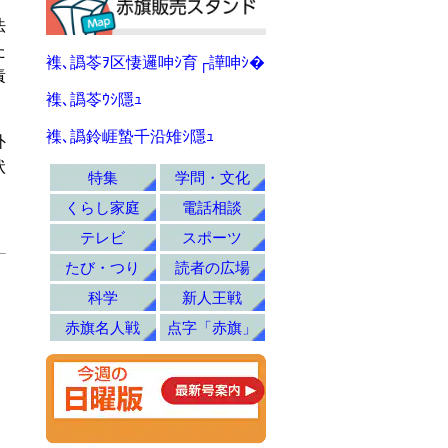
法
た
襍､譌苓ｦ区悽邏呻ｼ育┌譁呻ｼ�
責
襍､譌苓ｳｼ隱ｭ
襍､譌鈴崕蟄千沿雉ｼ隱ｭ
外
状
特集
学問・文化
くらし家庭
電話相談
テレビ
スポーツ
たび・つり
読者の広場
科学
新人王戦
赤旗名人戦
点字「赤旗」