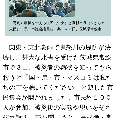
（写真）窮状を伝える住民（中央）と高杉市長（左から５
人目）、県・市議会議員ら（奥）＝３日、茨城県常総市
関東・東北豪雨で鬼怒川の堤防が決
壊し、甚大な水害を受けた茨城県常総
市で３日、被災者の窮状を知ってもら
おうと「国・県・市・マスコミは私た
ちの声を聴いてください」と題した市
民集会が開かれました。市民約１００
人が参加、被災後の実態や思いをそれ
ぞれ訴え。声を聞こうと、高杉徹・常