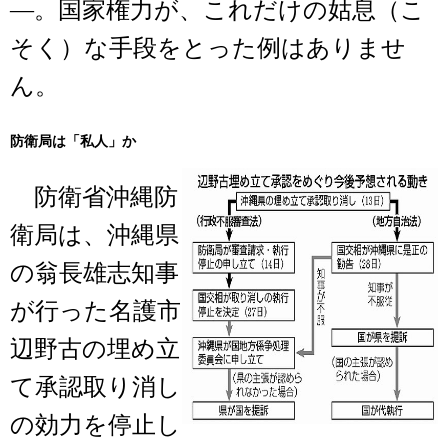
―。国家権力が、これだけの姑息（こ
そく）な手段をとった例はありませ
ん。
防衛局は「私人」か
防衛省沖縄防
衛局は、沖縄県
の翁長雄志知事
が行った名護市
辺野古の埋め立
て承認取り消し
の効力を停止し