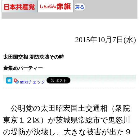
2015年10月7日(水)
太田国交相 堤防決壊その時
金集めパーティー
mixiチェック
公明党の太田昭宏国土交通相（衆院
東京１２区）が茨城県常総市で鬼怒川
の堤防が決壊し、大きな被害が出た９