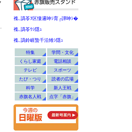
ク
。
襍､譌苓ｦ区悽邏呻ｼ育┌譁呻ｼ�
襍､譌苓ｳｼ隱ｭ
襍､譌鈴崕蟄千沿雉ｼ隱ｭ
特集
学問・文化
くらし家庭
電話相談
テレビ
スポーツ
たび・つり
読者の広場
科学
新人王戦
赤旗名人戦
点字「赤旗」