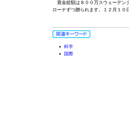
賞金総額は８００万スウェーデンク
ローナずつ贈られます。１２月１０
科学
国際