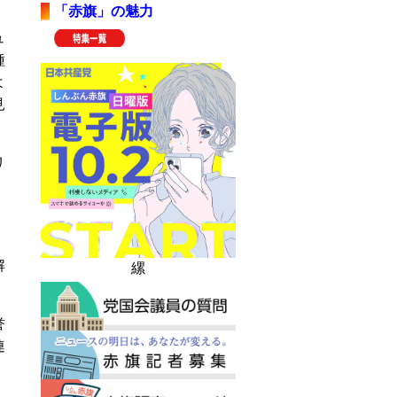
「赤旗」の魅力
ュ
種
よ
見
リ
）
。
解
縲
誉
連