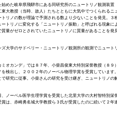
始めた岐阜県飛騨市にある同研究所のニュートリノ観測装置
二東大教授（当時、故人）たちとともに大気中でつくられるニ
ートリノの数が理論で予測される数より少ないことを発見。３
ュートリノに変化する「ニュートリノ振動」と呼ばれる現象に
で質量がゼロとされていたニュートリノに質量があることを発
ズ大学のサドベリー・ニュートリノ観測所の観測でニュート
ミオカンデ」では８７年、小柴昌俊東大特別栄誉教授（８９
ノを検出し、２００２年のノーベル物理学賞を受賞しています
とで研究に従事。小柴さんの研究を受け継ぎ、ニュートリノの
、ノーベル医学生理学賞を受賞した北里大学の大村智特別栄
受賞は、赤崎勇名城大学教授ら３氏が受賞したのに続いて２年