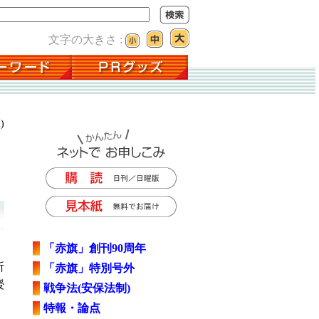
文字の大きさ :
)
「赤旗」創刊90周年
所
「赤旗」特別号外
授
戦争法(安保法制)
。
特報・論点