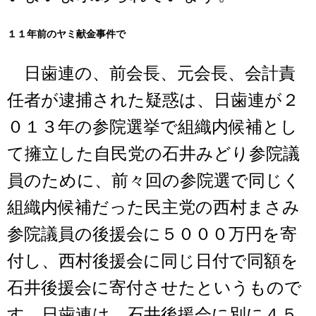
１１年前のヤミ献金事件で
日歯連の、前会長、元会長、会計責
任者が逮捕された疑惑は、日歯連が２
０１３年の参院選挙で組織内候補とし
て擁立した自民党の石井みどり参院議
員のために、前々回の参院選で同じく
組織内候補だった民主党の西村まさみ
参院議員の後援会に５０００万円を寄
付し、西村後援会に同じ日付で同額を
石井後援会に寄付させたというもので
す。日歯連は、石井後援会に別に４５