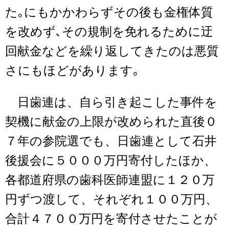
た｡にもかかわらずその後も金権体質
を改めず､その規制を免れるために迂
回献金などを繰り返してきたのは悪質
さにもほどがあります｡
日歯連は、自ら引き起こした事件を
契機に献金の上限が改められた直後０
７年の参院選でも、日歯連として石井
後援会に５０００万円寄付したほか、
各都道府県の歯科医師連盟に１２０万
円ずつ渡して、それぞれ１００万円、
合計４７００万円を寄付させたことが