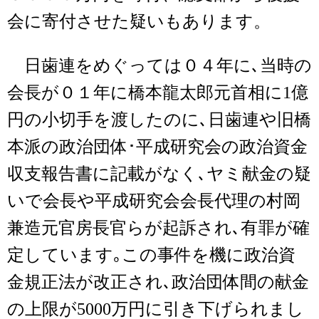
会に寄付させた疑いもあります。
日歯連をめぐっては０４年に､当時の
会長が０１年に橋本龍太郎元首相に1億
円の小切手を渡したのに､日歯連や旧橋
本派の政治団体･平成研究会の政治資金
収支報告書に記載がなく､ヤミ献金の疑
いで会長や平成研究会会長代理の村岡
兼造元官房長官らが起訴され､有罪が確
定しています｡この事件を機に政治資
金規正法が改正され､政治団体間の献金
の上限が5000万円に引き下げられまし