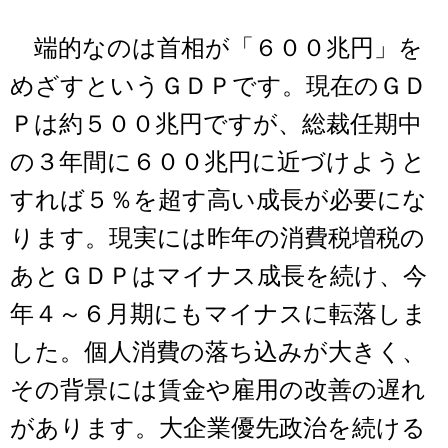
端的なのは首相が「６００兆円」を
めざすというＧＤＰです。現在のＧＤ
Ｐは約５００兆円ですが、総裁任期中
の３年間に６００兆円に近づけようと
すれば５％を超す高い成長が必要にな
ります。現実には昨年の消費税増税の
あとＧＤＰはマイナス成長を続け、今
年４～６月期にもマイナスに転落しま
した。個人消費の落ち込みが大きく、
その背景には賃金や雇用の改善の遅れ
があります。大企業優先政治を続ける